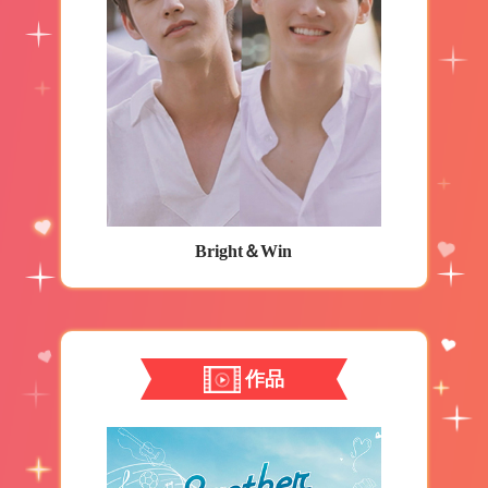
Bright＆Win
作品