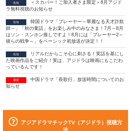
＜スカパー！ご加入者さま限定＞8月アジド
告知
ラ無料視聴のお知らせ
韓国ドラマ「プレーヤー～華麗なる天才詐欺
告知
師～」「秋の童話」をお楽しみ中のみなさま！7月～8月
はソン・スンホン推しですよ！8月には「プレーヤー2～
彼らの戦争～」をベーシック初放送が決定！！
リアルだからこそ心に刺さる！実話を基にし
告知
た映画作品をご紹介！実は、アジドラは映画にもこだわ
っているんです！
中国ドラマ「長歌行」放送時間についてのお
重要
知らせ
アジアドラマチックTV（アジドラ）視聴方
法