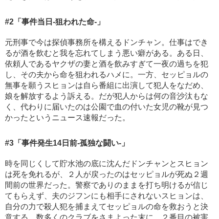
#2
「事件当日-狙われた命-」
元刑事で今は探偵事務所を構えるドンチャン。仕事はでき
るが酒を飲むと我を忘れてしまう悪い癖がある。ある日、
依頼人であるヤクザの妻と酒を飲みすぎて一夜の過ちを犯
し、その夫から命を狙われるハメに。一方、セッピョルの
無事を願うスヒョンは自ら番組に出演して犯人をなだめ、
娘を解放するよう訴える。だが犯人からは何の音沙汰もな
く、代わりに届いたのは公園で血の付いた女児の靴が見つ
かったというニュース速報だった。
#3
「事件発生14日前-孤独な闘い-」
時を同じくして貯水池の底に沈んだドンチャンとスヒョン
は死を免れるが、２人が戻ったのはセッピョルが死ぬ２週
間前の世界だった。警察でありのままを打ち明けるが信じ
てもらえず、夫のジフンにも相手にされないスヒョンは、
自分の力で殺人犯を捕まえてセッピョルの命を救おうと決
意する。数多くのクラブをさまよった末に、２番目の被害