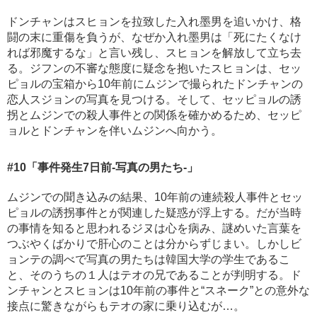
ドンチャンはスヒョンを拉致した入れ墨男を追いかけ、格
闘の末に重傷を負うが、なぜか入れ墨男は「死にたくなけ
れば邪魔するな」と言い残し、スヒョンを解放して立ち去
る。ジフンの不審な態度に疑念を抱いたスヒョンは、セッ
ピョルの宝箱から10年前にムジンで撮られたドンチャンの
恋人スジョンの写真を見つける。そして、セッピョルの誘
拐とムジンでの殺人事件との関係を確かめるため、セッピ
ョルとドンチャンを伴いムジンへ向かう。
#10
「事件発生7日前-写真の男たち-」
ムジンでの聞き込みの結果、10年前の連続殺人事件とセッ
ピョルの誘拐事件とが関連した疑惑が浮上する。だが当時
の事情を知ると思われるジヌは心を病み、謎めいた言葉を
つぶやくばかりで肝心のことは分からずじまい。しかしビ
ョンテの調べで写真の男たちは韓国大学の学生であるこ
と、そのうちの１人はテオの兄であることが判明する。ド
ンチャンとスヒョンは10年前の事件と“スネーク”との意外な
接点に驚きながらもテオの家に乗り込むが…。