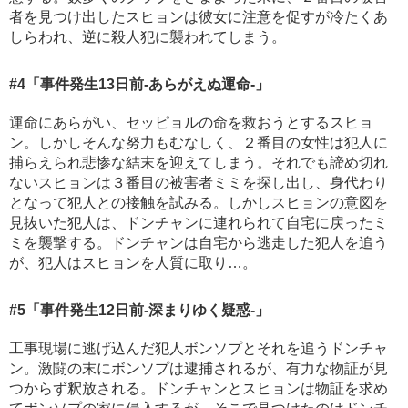
者を見つけ出したスヒョンは彼女に注意を促すが冷たくあ
しらわれ、逆に殺人犯に襲われてしまう。
#4
「事件発生13日前-あらがえぬ運命-」
運命にあらがい、セッピョルの命を救おうとするスヒョ
ン。しかしそんな努力もむなしく、２番目の女性は犯人に
捕らえられ悲惨な結末を迎えてしまう。それでも諦め切れ
ないスヒョンは３番目の被害者ミミを探し出し、身代わり
となって犯人との接触を試みる。しかしスヒョンの意図を
見抜いた犯人は、ドンチャンに連れられて自宅に戻ったミ
ミを襲撃する。ドンチャンは自宅から逃走した犯人を追う
が、犯人はスヒョンを人質に取り…。
#5
「事件発生12日前-深まりゆく疑惑-」
工事現場に逃げ込んだ犯人ボンソプとそれを追うドンチャ
ン。激闘の末にボンソプは逮捕されるが、有力な物証が見
つからず釈放される。ドンチャンとスヒョンは物証を求め