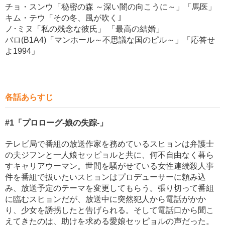
チョ・スンウ「秘密の森 ～深い闇の向こうに～」「馬医」
キム・テウ「その冬、風が吹く｣
ノ･ミヌ「私の残念な彼氏」 「最高の結婚」
バロ(B1A4)「マンホール～不思議な国のピル～」「応答せ
よ1994」
各話あらすじ
#1
「プロローグ-娘の失踪-」
テレビ局で番組の放送作家を務めているスヒョンは弁護士
の夫ジフンと一人娘セッピョルと共に、何不自由なく暮ら
すキャリアウーマン。世間を騒がせている女性連続殺人事
件を番組で扱いたいスヒョンはプロデューサーに頼み込
み、放送予定のテーマを変更してもらう。張り切って番組
に臨むスヒョンだが、放送中に突然犯人から電話がかか
り、少女を誘拐したと告げられる。そして電話口から聞こ
えてきたのは、助けを求める愛娘セッピョルの声だった。