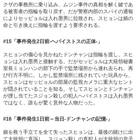
クザの事務所に乗り込み、ムジン事件の真相を解く鍵であ
る被害者の指輪を取り戻す。だが警察内部のスパイの通報
によりセッピョルは入れ墨男に拉致され、スヒョンは娘の
命と引き換えに指輪を渡すよう要求される。
#15
「事件発生2日前-ヘパイストスの正体-」
スヒョンの傷心を見かねたドンチャンは指輪を渡し、スヒ
ョンは入れ墨男と接触する。だがセッピョルは大統領秘書
室長ミョンハンの部下の手で監禁場所から連れ去られ、再
び行方不明に。しかし監禁場所に残されていた玩具から、
スヒョンはセッピョルの部屋の監視カメラに重大なヒント
が隠されていることを知る。そしてスヒョンとドンチャン
が捜し当てたスジョン殺しの犯人ヘパイストスは入れ墨男
ではなく、誰もが驚く意外な人物だった。
#16
「事件発生1日前～当日-ドンチャンの記憶-」
娘を救う手立てを全て失ったスヒョンは、最後の賭けに出
て大統領に直訴し、スジョン殺しの真犯人が大統領の息子