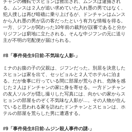
チャンの機転でスヒョンは救出され、ムンスは逮捕され
る。ムンスは２人が追い求めていた入れ墨の男ではなく、
犯人捜しは再び暗礁に乗り上げるが、ドンチャンはムンス
から入れ墨の男が店の客だったという有力な情報を得る。
一方、ジフンが関わった10年前の裁判が誤審であると分か
りジフンは窮地に立たされる。そんな中ジフンの元に送り
主が不明の宅配便が届けられる。
#8
「事件発生9日前-不気味な人影-」
ミナのお腹の子の父親は、ジフンだった。別居を決意した
スヒョンは家を出て、セッピョルと２人でホテルに泊ま
る。だが食事に行っている間に部屋が荒らされ、危険を感
じた２人はドンチャンの家に身を寄せる。一方ドンチャン
の友人ソルグが隠し撮りした写真には、向かいの家からス
ヒョンの部屋をのぞく不気味な人影が…。その人物が住ん
でいると思われる家を訪ねたドンチャンとスヒョンは、ホ
テルの部屋を荒らした男に遭遇する。
#9
「事件発生8日前-ムジン殺人事件の謎-」