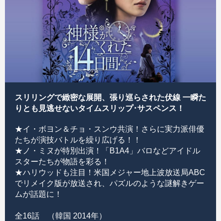
スリリングで緻密な展開、張り巡らされた伏線 一瞬た
りとも見逃せないタイムスリップ･サスペンス！
★イ・ボヨン＆チョ・スンウ共演！さらに実力派俳優
たちが演技バトルを繰り広げる！！
★ノ・ミヌが特別出演！「B1A4」バロなどアイドル
スターたちが物語を彩る！
★ハリウッドも注目！米国メジャー地上波放送局ABC
でリメイク版が放送され、パズルのような謎解きゲー
ムが話題に！
全16話 （韓国 2014年）