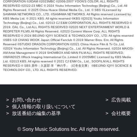
CORPORATION ©JIDAM ©2023MBC ©2006-2007 YOON'S COLOR. ALL RIGHTS
RESERVED ©2022-23 MBC © 2024 Youku Information Technology (Beijing) Co., Ltd. All
Rights Reserved. © 2025 China Huace Global Media Co., Ltd. © SBS ©Licensed by
SAMHWA NETWORKS CO., LTD. ©SAMHWA NETWORKS. All Rights reserved Licensed by
KBS Media Ltd. © 2021 KBS. All rights reserved ©KBS ©[2023] Youku Information
Technology (Beijing) Co., Ltd. ©2013 CJ E&M CORPORATION, ALL RIGHTS RESERVED ©
2019. OAL Co., Ltd ALL RIGHTS RESERVED ©2020 NEXT ENTERTAINMENT WORLD &
REDPETER FILMS.All Rights Reserved. ©2023 Content Wavve Corp. ALL RIGHTS
RESERVED © 2024 BEIJING IQIYI SCIENCE & TECHNOLOGY CO., LTD. All rights reserved
©SBS ©JI CHANG WOOK Japan Official Fanclub © 2019 Warner Bros. Ent. All Rights
Reserved ©STUDIO DRAGON CORPORATION ©2021 China Huace Film & Tv Co.,Ltd.
©2024 Youku Information Technology (Beijing) Co., Ltd. All Rights Reserved. ©2024 MAIOSi-
AM Artist Management © 2019 SHOWBOX AND MAN FILM ALL RIGHTS RESERVED.
©WAW2025 ©Rock Imaging International Co.,Limited © 2005MBC Licensed by KBS Media
Ltd. ©2013 KBS. All rights reserved © 2021 CJ ENM Co., Ltd., SOOFILM ALL RIGHTS
RESERVED © SBS 原作：久坂部 羊「神の手」（幻冬舎文庫） ©BEIJING IQIYI SCIENCE &
TECHNOLOGY CO., LTD. ALL RIGHTS RESERVED.
お問い合わせ
広告掲載
個人情報の取り扱いについて
放送番組の編集の基準
会社概要
© Sony Music Solutions Inc. All rights reserved.