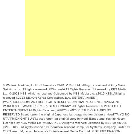
© Wataru Hinekure, Aruko / Shueisha cGMMTV Co., Ltd., All rights reserved ©Sony Music
Solutions Inc. All rights reserved. ©Channel A All Rights Reserved Licensed by KBS Media
Ltd. © 2023 KBS. All rights reserved ©Licensed by KBS Media Ltd. c2015 KBS. All rights
reserved ©2023 NEXON Korea Corporation, B.A. ENTERTAINMENT,
WALKHOUSECOMPANY ALL RIGHTS RESERVED © 2021 NEXT ENTERTAINMENT
WORLD & FILMMAKERS R&K & SEM COMPANY. All Rights Reserved. © 2016 LOTTE
ENTERTAINMENT All Rights Reserved. ©2025 K-MOVIE STUDIO ALL RIGHTS
RESERVED.Based upon the original Japanese language motion picture entitled"TAIYO NO
UTA"("MIDNIGHT SUN"),based upon an original story by Kenji Bando and Yoshiro Hoson
Licensed by KBS Media Ltd. © 2020 KBS. All rights reserved Licensed by KBS Media Ltd.
©2022 KBS. All rights reserved ©Shenzhen Tencent Computer Systems Company Limited ©
2022Hunan Mgtv.com Interactive Entertainment Media Co., Ltd. © STUDIO DRAGON