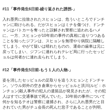
#11
「事件発生6日前-繰り返された誘拐-」
入れ墨男に拉致されたスヒョンは、危ういところでドンチ
ャンに助けられる。だがスヒョンはミナを傷つけ、ドンチ
ャンはパトカーを奪ったと誤解され警察に追われるハメ
に。一方、スヒョンが10年前の事件の真相に迫りつつある
ことを知ったジフンは、スヒョンを無理やり病院に隔離し
てしまう。やがて疑いは晴れたものの、運命の歯車は元に
戻ってしまい、ジフンに連れられテレビ局に行ったセッピ
ョルは何者かに連れ去られてしまう。
#12
「事件発生5日前-もう１人の人物-」
姿を消したセッピョルの足取りを追うスヒョンとドンチャ
ン。ソウル郊外の空き倉庫からセッピョルと洪川(ルビ：ホ
ンチョン)殺人事件の犯人の遺留品が発見されたが、その犯
人はすでに交通事故で死んでいた。10年前の事件について
何かを知るテオは警察に逮捕され、さらに入れ墨男だと目
されていた男がチュ会長の死んだ息子であることが判明。