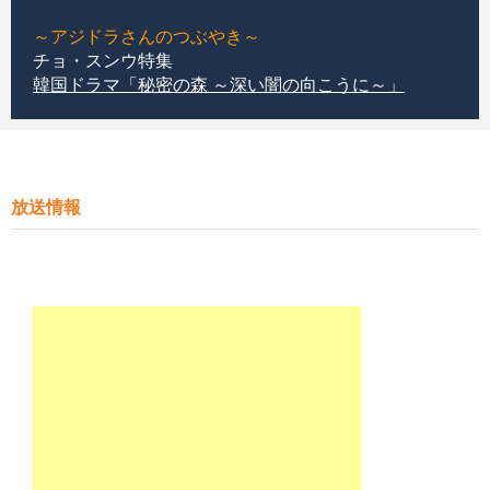
～アジドラさんのつぶやき～
チョ・スンウ特集
韓国ドラマ「秘密の森 ～深い闇の向こうに～」
放送情報