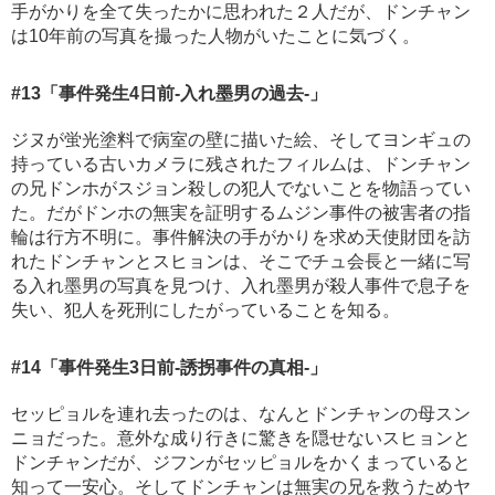
手がかりを全て失ったかに思われた２人だが、ドンチャン
は10年前の写真を撮った人物がいたことに気づく。
#13
「事件発生4日前-入れ墨男の過去-」
ジヌが蛍光塗料で病室の壁に描いた絵、そしてヨンギュの
持っている古いカメラに残されたフィルムは、ドンチャン
の兄ドンホがスジョン殺しの犯人でないことを物語ってい
た。だがドンホの無実を証明するムジン事件の被害者の指
輪は行方不明に。事件解決の手がかりを求め天使財団を訪
れたドンチャンとスヒョンは、そこでチュ会長と一緒に写
る入れ墨男の写真を見つけ、入れ墨男が殺人事件で息子を
失い、犯人を死刑にしたがっていることを知る。
#14
「事件発生3日前-誘拐事件の真相-」
セッピョルを連れ去ったのは、なんとドンチャンの母スン
ニョだった。意外な成り行きに驚きを隠せないスヒョンと
ドンチャンだが、ジフンがセッピョルをかくまっていると
知って一安心。そしてドンチャンは無実の兄を救うためヤ