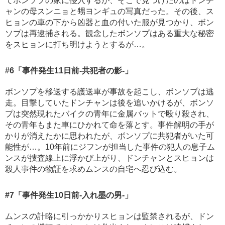
てボンソプの家に侵入するが、そこで見つけたのはドンチ
ャンの母スンニョと甥ヨンギュの写真だった。その後、ス
ヒョンの車の下から凶器と血の付いた服が見つかり、ボン
ソプは再逮捕される。観念したボンソプはある重大な秘密
をスヒョンに打ち明けようとするが…。
#6
「事件発生11日前-共犯者の影-」
ボンソプを移送する護送車が事故を起こし、ボンソプは逃
走。目撃していたドンチャンは後を追いかけるが、ボンソ
プは突然現れたバイクの青年に金属バットで殴り殺され、
その青年もまた車にひかれて命を落とす。事件解明の手が
かりが消えたかに思われたが、ボンソプに共犯者がいた可
能性が…。10年前にジフンが担当した事件の犯人の息子ム
ンスが捜査線上に浮かび上がり、ドンチャンとスヒョンは
殺人事件の物証を求めムンスの自宅へ忍び込む。
#7
「事件発生10日前-入れ墨の男-」
ムンスの計略に引っかかりスヒョンは監禁されるが、ドン