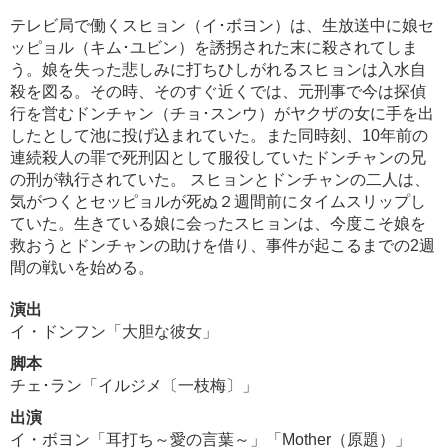
テレビ局で働くスヒョン（イ･ボヨン）は、生放送中に娘セ
ッピョル（キム･ユビン）を誘拐された末に殺されてしま
う。娘を失った悲しみに打ちひしがれるスヒョンは入水自
殺を図る。その時、そのすぐ近くでは、元刑事で今は探偵
行を営むドンチャン（チョ･スンウ）がヤクザの女に手を出
したとして池に投げ込まれていた。また同時刻、10年前の
連続殺人の罪で死刑囚として服役していたドンチャンの兄
の刑が執行されていた。 スヒョンとドンチャンの二人は、
気がつくとセッピョルが死ぬ２週間前にタイムスリップし
ていた。生きている娘に会ったスヒョンは、今度こそ娘を
救おうとドンチャンの助けを借り、事件が起こるまでの2週
間の戦いを始める。
演出
イ・ドンフン「大胆な彼女」
脚本
チェ･ラン「イルジメ〔一枝梅〕」
出演
イ・ボヨン「耳打ち～愛の言葉～」「Mother（原題）」