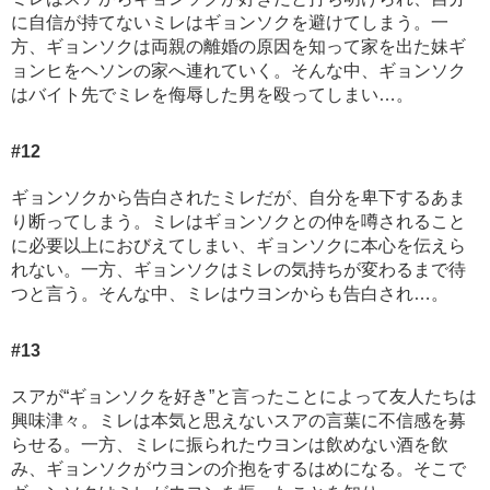
に自信が持てないミレはギョンソクを避けてしまう。一
方、ギョンソクは両親の離婚の原因を知って家を出た妹ギ
ョンヒをヘソンの家へ連れていく。そんな中、ギョンソク
はバイト先でミレを侮辱した男を殴ってしまい…。
#12
ギョンソクから告白されたミレだが、自分を卑下するあま
り断ってしまう。ミレはギョンソクとの仲を噂されること
に必要以上におびえてしまい、ギョンソクに本心を伝えら
れない。一方、ギョンソクはミレの気持ちが変わるまで待
つと言う。そんな中、ミレはウヨンからも告白され…。
#13
スアが“ギョンソクを好き”と言ったことによって友人たちは
興味津々。ミレは本気と思えないスアの言葉に不信感を募
らせる。一方、ミレに振られたウヨンは飲めない酒を飲
み、ギョンソクがウヨンの介抱をするはめになる。そこで