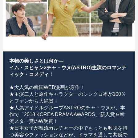
本物の美しさとは何か—
イム・スヒャン×チャ・ウヌ(ASTRO)主演のロマンテ
ィック・コメディ！
★大人気の韓国WEB漫画が原作！
★主演二人と原作キャラクターのシンクロ率が100％
とファンから大絶賛！
★人気アイドルグループASTROのチャ・ウヌが、本
作で「2018 KOREA DRAMA AWARDS」新人賞＆韓
流スター賞のW受賞！
★日本女子が韓流カルチャーの中でもっとも興味を持
つ美容やファッションなどが、ドラマを通して共感で