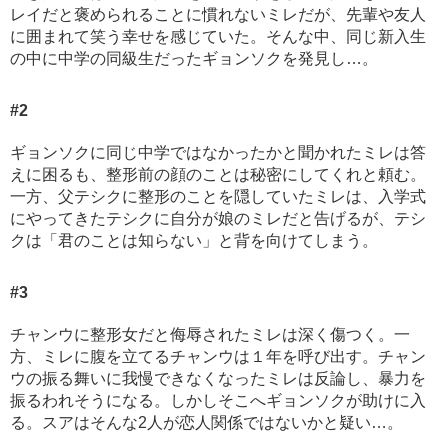
レイだと褒められることに慣れないミレだが、先輩や友人
に囲まれて笑う幸せを感じていた。そんな中、同じ新入生
の中に中学の同級生だったギョンソクを発見し…。
#2
ギョンソクに同じ中学ではなかったかと聞かれたミレは答
えに困るも、整形前の顔のことは秘密にしてくれと頼む。
一方、父テシクに整形のことを隠していたミレは、入学式
にやってきたテシクに自分が娘のミレだと告げるが、テシ
クは「君のことは知らない」と背を向けてしまう。
#3
チャンウに整形女だと侮辱されたミレは深く傷つく。一
方、ミレに腹を立てるチャンウは１年を呼び出す。チャン
ウの振る舞いに我慢できなくなったミレは反論し、暴力を
振るわれそうになる。しかしそこへギョンソクが助けに入
る。スアはそんな2人が恋人関係ではないかと疑い…。