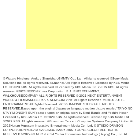
© Wataru Hinekure, Aruko / Shueisha cGMMTV Co., Ltd., All rights reserved ©Sony Music
Solutions Inc. All rights reserved. ©Channel A All Rights Reserved Licensed by KBS Media
Ltd. © 2023 KBS. All rights reserved ©Licensed by KBS Media Ltd. c2015 KBS. All rights
reserved ©2023 NEXON Korea Corporation, B.A. ENTERTAINMENT,
WALKHOUSECOMPANY ALL RIGHTS RESERVED © 2021 NEXT ENTERTAINMENT
WORLD & FILMMAKERS R&K & SEM COMPANY. All Rights Reserved. © 2016 LOTTE
ENTERTAINMENT All Rights Reserved. ©2025 K-MOVIE STUDIO ALL RIGHTS
RESERVED.Based upon the original Japanese language motion picture entitled"TAIYO NO
UTA"("MIDNIGHT SUN"),based upon an original story by Kenji Bando and Yoshiro Hoson
Licensed by KBS Media Ltd. © 2020 KBS. All rights reserved Licensed by KBS Media Ltd.
©2022 KBS. All rights reserved ©Shenzhen Tencent Computer Systems Company Limited ©
2022Hunan Mgtv.com Interactive Entertainment Media Co., Ltd. © STUDIO DRAGON
CORPORATION ©JIDAM ©2023MBC ©2006-2007 YOON'S COLOR. ALL RIGHTS
RESERVED ©2022-23 MBC © 2024 Youku Information Technology (Beijing) Co., Ltd. All