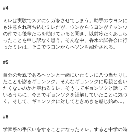
#4
ミレは実験でスアにケガをさせてしまう。助手のウヨンに
も注意され落ち込むミレだが、ウンからウヨンがチャンウ
の件でも後輩たちを助けていると聞き、以前冷たくあしら
ったことを申し訳なく思う。そんな中、香水の試香会に行
ったミレは、そこでウヨンからヘソンを紹介される。
#5
自分の母親であるヘソンと一緒にいたミレに八つ当たりし
たことを謝るギョンソク。そんなギョンソクに母親と会い
たくないのかと尋ねるミレ。そうしてギョンソクと話して
いるうちに、今までギョンソクを誤解していたことに気づ
く。そして、ギョンソクに対してときめきを感じ始め…。
#6
学園祭の手伝いをすることになったミレ。すると中学の時