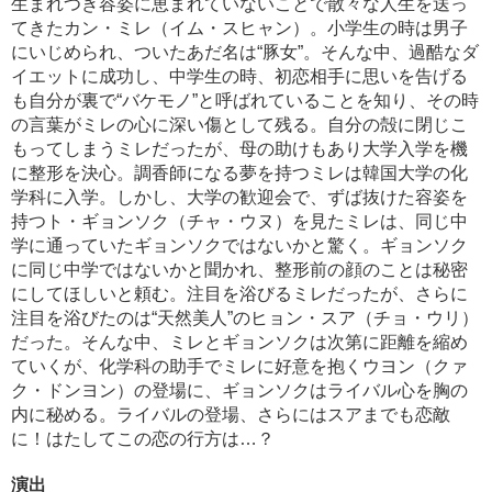
生まれつき容姿に恵まれていないことで散々な人生を送っ
てきたカン・ミレ（イム・スヒャン）。小学生の時は男子
にいじめられ、ついたあだ名は“豚女”。そんな中、過酷なダ
イエットに成功し、中学生の時、初恋相手に思いを告げる
も自分が裏で“バケモノ”と呼ばれていることを知り、その時
の言葉がミレの心に深い傷として残る。自分の殻に閉じこ
もってしまうミレだったが、母の助けもあり大学入学を機
に整形を決心。調香師になる夢を持つミレは韓国大学の化
学科に入学。しかし、大学の歓迎会で、ずば抜けた容姿を
持つト・ギョンソク（チャ・ウヌ）を見たミレは、同じ中
学に通っていたギョンソクではないかと驚く。ギョンソク
に同じ中学ではないかと聞かれ、整形前の顔のことは秘密
にしてほしいと頼む。注目を浴びるミレだったが、さらに
注目を浴びたのは“天然美人”のヒョン・スア（チョ・ウリ）
だった。そんな中、ミレとギョンソクは次第に距離を縮め
ていくが、化学科の助手でミレに好意を抱くウヨン（クァ
ク・ドンヨン）の登場に、ギョンソクはライバル心を胸の
内に秘める。ライバルの登場、さらにはスアまでも恋敵
に！はたしてこの恋の行方は…？
演出