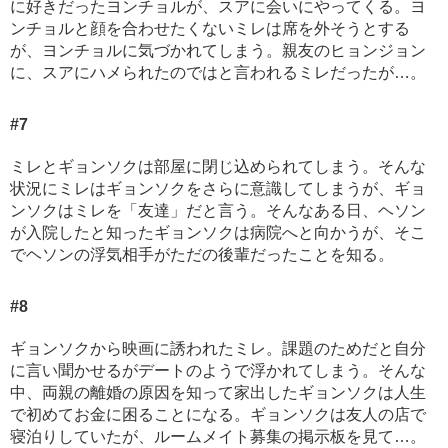
に好きだったヨンチョルが、スアに会いにやってくる。ヨ
ンチョルと顔を合わせたくないミレは席を外そうとする
が、ヨンチョルに気づかれてしまう。親友のヒョンジョン
に、スアにハメられたのではと言われるミレだったが…。
#7
ミレとギョンソクは部屋に閉じ込められてしまう。そんな
状況にミレはギョンソクをさらに意識してしまうが、ギョ
ンソクはミレを「友達」だと言う。そんなある日、ヘソン
が入院したと知ったギョンソクは病院へと向かうが、そこ
でヘソンの浮気相手がただの後輩だったことを知る。
#8
ギョンソクから映画に誘われたミレ。課題のためだと自分
に言い聞かせるがデートのようで浮かれてしまう。そんな
中、両親の離婚の原因を知って家出したギョンソクは人生
で初めてお金に困ることになる。ギョンソクは友人の店で
寝泊りしていたが、ルームメイト募集の掲示板を見て…。