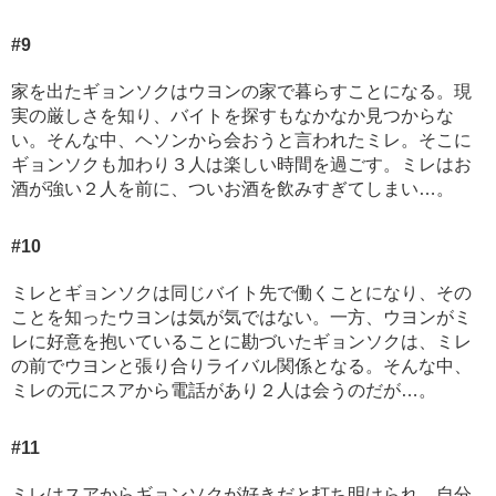
#9
家を出たギョンソクはウヨンの家で暮らすことになる。現
実の厳しさを知り、バイトを探すもなかなか見つからな
い。そんな中、ヘソンから会おうと言われたミレ。そこに
ギョンソクも加わり３人は楽しい時間を過ごす。ミレはお
酒が強い２人を前に、ついお酒を飲みすぎてしまい…。
#10
ミレとギョンソクは同じバイト先で働くことになり、その
ことを知ったウヨンは気が気ではない。一方、ウヨンがミ
レに好意を抱いていることに勘づいたギョンソクは、ミレ
の前でウヨンと張り合りライバル関係となる。そんな中、
ミレの元にスアから電話があり２人は会うのだが…。
#11
ミレはスアからギョンソクが好きだと打ち明けられ、自分