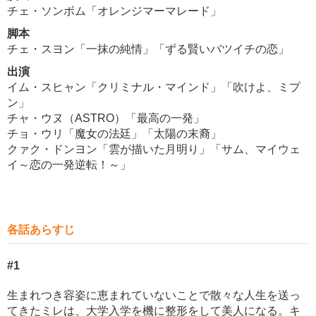
チェ・ソンボム「オレンジマーマレード」
脚本
チェ・スヨン「一抹の純情」「ずる賢いバツイチの恋」
出演
イム・スヒャン「クリミナル・マインド」「吹けよ、ミプ
ン」
チャ・ウヌ（ASTRO）「最高の一発」
チョ・ウリ「魔女の法廷」「太陽の末裔」
クァク・ドンヨン「雲が描いた月明り」「サム、マイウェ
イ～恋の一発逆転！～」
各話あらすじ
#1
生まれつき容姿に恵まれていないことで散々な人生を送っ
てきたミレは、大学入学を機に整形をして美人になる。キ