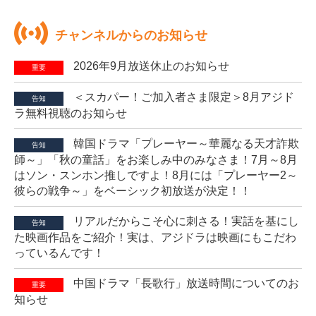
チャンネルからのお知らせ
2026年9月放送休止のお知らせ
重要
＜スカパー！ご加入者さま限定＞8月アジド
告知
ラ無料視聴のお知らせ
韓国ドラマ「プレーヤー～華麗なる天才詐欺
告知
師～」「秋の童話」をお楽しみ中のみなさま！7月～8月
はソン・スンホン推しですよ！8月には「プレーヤー2～
彼らの戦争～」をベーシック初放送が決定！！
リアルだからこそ心に刺さる！実話を基にし
告知
た映画作品をご紹介！実は、アジドラは映画にもこだわ
っているんです！
中国ドラマ「長歌行」放送時間についてのお
重要
知らせ