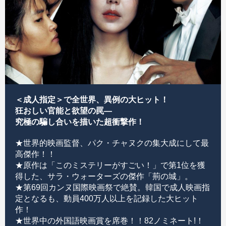
＜成人指定＞で全世界、異例の大ヒット！
狂おしい官能と欲望の罠―
究極の騙し合いを描いた超衝撃作！
★世界的映画監督、パク・チャヌクの集大成にして最
高傑作！！
★原作は「このミステリーがすごい！」で第1位を獲
得した、サラ・ウォーターズの傑作「荊の城」。
★第69回カンヌ国際映画祭で絶賛。韓国で成人映画指
定となるも、動員400万人以上を記録した大ヒット
作！
★世界中の外国語映画賞を席巻！！82ノミネート!！