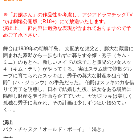
※「お嬢さん」の作品性を考慮し、アジアドラマチックTV
では劇場公開版（R18+）にて放送いたします。
演出上、一部内容に過激な表現が含まれておりますので予
めご了承下さい。
舞台は1939年の朝鮮半島。 支配的な叔父と、膨大な蔵書に
囲まれた豪邸から一歩も出ずに暮らす令嬢・秀子（キム・
ミニ）のもとへ、新しいメイドの珠子こと孤児の少女スッ
キ（キム・テリ）がやってくる。 実はスラム街で詐欺グル
ープに育てられたスッキは、秀子の莫大な財産を狙う"伯
爵"（ハ・ジョンウ）の手先だった。 伯爵はスッキの力を借
りて秀子を誘惑し、日本で結婚した後、彼女をある場所に
隔離し財産を奪う計画を企てていた。 だがスッキは美しく
孤独な秀子に惹かれ、その計画は少しずつ狂い始めてい
く…。
演出
パク・チャヌク「オールド・ボーイ」「渇き」