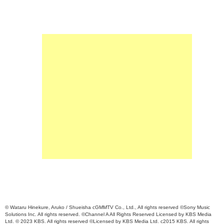
© Wataru Hinekure, Aruko / Shueisha cGMMTV Co., Ltd., All rights reserved ©Sony Music
Solutions Inc. All rights reserved. ©Channel A All Rights Reserved Licensed by KBS Media
Ltd. © 2023 KBS. All rights reserved ©Licensed by KBS Media Ltd. c2015 KBS. All rights