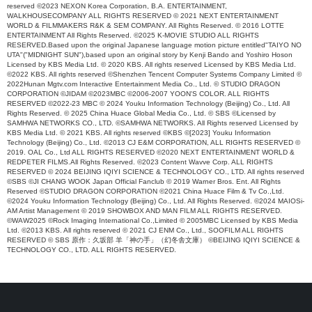
reserved ©2023 NEXON Korea Corporation, B.A. ENTERTAINMENT,
WALKHOUSECOMPANY ALL RIGHTS RESERVED © 2021 NEXT ENTERTAINMENT
WORLD & FILMMAKERS R&K & SEM COMPANY. All Rights Reserved. © 2016 LOTTE
ENTERTAINMENT All Rights Reserved. ©2025 K-MOVIE STUDIO ALL RIGHTS
RESERVED.Based upon the original Japanese language motion picture entitled"TAIYO NO
UTA"("MIDNIGHT SUN"),based upon an original story by Kenji Bando and Yoshiro Hoson
Licensed by KBS Media Ltd. © 2020 KBS. All rights reserved Licensed by KBS Media Ltd.
©2022 KBS. All rights reserved ©Shenzhen Tencent Computer Systems Company Limited ©
2022Hunan Mgtv.com Interactive Entertainment Media Co., Ltd. © STUDIO DRAGON
CORPORATION ©JIDAM ©2023MBC ©2006-2007 YOON'S COLOR. ALL RIGHTS
RESERVED ©2022-23 MBC © 2024 Youku Information Technology (Beijing) Co., Ltd. All
Rights Reserved. © 2025 China Huace Global Media Co., Ltd. © SBS ©Licensed by
SAMHWA NETWORKS CO., LTD. ©SAMHWA NETWORKS. All Rights reserved Licensed by
KBS Media Ltd. © 2021 KBS. All rights reserved ©KBS ©[2023] Youku Information
Technology (Beijing) Co., Ltd. ©2013 CJ E&M CORPORATION, ALL RIGHTS RESERVED ©
2019. OAL Co., Ltd ALL RIGHTS RESERVED ©2020 NEXT ENTERTAINMENT WORLD &
REDPETER FILMS.All Rights Reserved. ©2023 Content Wavve Corp. ALL RIGHTS
RESERVED © 2024 BEIJING IQIYI SCIENCE & TECHNOLOGY CO., LTD. All rights reserved
©SBS ©JI CHANG WOOK Japan Official Fanclub © 2019 Warner Bros. Ent. All Rights
Reserved ©STUDIO DRAGON CORPORATION ©2021 China Huace Film & Tv Co.,Ltd.
©2024 Youku Information Technology (Beijing) Co., Ltd. All Rights Reserved. ©2024 MAIOSi-
AM Artist Management © 2019 SHOWBOX AND MAN FILM ALL RIGHTS RESERVED.
©WAW2025 ©Rock Imaging International Co.,Limited © 2005MBC Licensed by KBS Media
Ltd. ©2013 KBS. All rights reserved © 2021 CJ ENM Co., Ltd., SOOFILM ALL RIGHTS
RESERVED © SBS 原作：久坂部 羊「神の手」（幻冬舎文庫） ©BEIJING IQIYI SCIENCE &
TECHNOLOGY CO., LTD. ALL RIGHTS RESERVED.