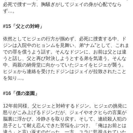
必死で捜す一方、胸騒ぎがしてジェイの身が心配でなら
ず…。
#15
「父との対峙」
依然としてヒジェの行方が掴めず、必死に捜査する中、ド
ジンは入院中のヒョンムを見舞い、弟“ナム”として、これま
での罪を償うよう話す。そんなドジンに、お前は父とは違
うと話し、父と再び対決しようとする弟を気遣う。そんな
中、両親の納骨堂に向かっていたジェイをヒジェが襲う。
ヒジェから連絡を受けたドジンはジェイが拉致されたこと
を知り…。
#16
「僕の楽園」
12年前同様、父ヒジェと対峙するドジン。ヒジェの挑発に
怒りがこみ上げるドジンだが、ジェイやオクヒらの言葉が
脳裏に浮かび、冷静さを取り戻す。そして、連続殺人犯の
息子として耐え忍んできた苦悩をぶつけ、「俺はお前とは
違う」と言い返すのだった。一方、ユラに監視されていた