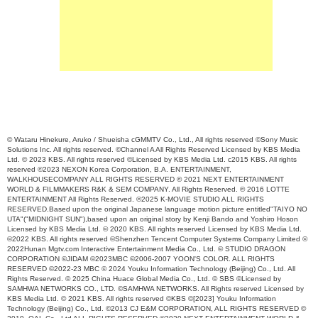
© Wataru Hinekure, Aruko / Shueisha cGMMTV Co., Ltd., All rights reserved ©Sony Music
Solutions Inc. All rights reserved. ©Channel A All Rights Reserved Licensed by KBS Media
Ltd. © 2023 KBS. All rights reserved ©Licensed by KBS Media Ltd. c2015 KBS. All rights
reserved ©2023 NEXON Korea Corporation, B.A. ENTERTAINMENT,
WALKHOUSECOMPANY ALL RIGHTS RESERVED © 2021 NEXT ENTERTAINMENT
WORLD & FILMMAKERS R&K & SEM COMPANY. All Rights Reserved. © 2016 LOTTE
ENTERTAINMENT All Rights Reserved. ©2025 K-MOVIE STUDIO ALL RIGHTS
RESERVED.Based upon the original Japanese language motion picture entitled"TAIYO NO
UTA"("MIDNIGHT SUN"),based upon an original story by Kenji Bando and Yoshiro Hoson
Licensed by KBS Media Ltd. © 2020 KBS. All rights reserved Licensed by KBS Media Ltd.
©2022 KBS. All rights reserved ©Shenzhen Tencent Computer Systems Company Limited ©
2022Hunan Mgtv.com Interactive Entertainment Media Co., Ltd. © STUDIO DRAGON
CORPORATION ©JIDAM ©2023MBC ©2006-2007 YOON'S COLOR. ALL RIGHTS
RESERVED ©2022-23 MBC © 2024 Youku Information Technology (Beijing) Co., Ltd. All
Rights Reserved. © 2025 China Huace Global Media Co., Ltd. © SBS ©Licensed by
SAMHWA NETWORKS CO., LTD. ©SAMHWA NETWORKS. All Rights reserved Licensed by
KBS Media Ltd. © 2021 KBS. All rights reserved ©KBS ©[2023] Youku Information
Technology (Beijing) Co., Ltd. ©2013 CJ E&M CORPORATION, ALL RIGHTS RESERVED ©