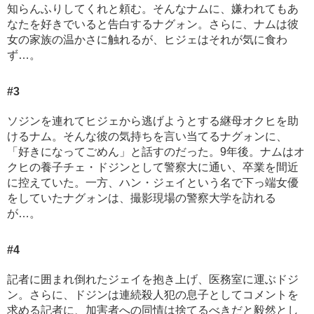
知らんふりしてくれと頼む。そんなナムに、嫌われてもあ
なたを好きでいると告白するナグォン。さらに、ナムは彼
女の家族の温かさに触れるが、ヒジェはそれが気に食わ
ず…。
#3
ソジンを連れてヒジェから逃げようとする継母オクヒを助
けるナム。そんな彼の気持ちを言い当てるナグォンに、
「好きになってごめん」と話すのだった。9年後。ナムはオ
クヒの養子チェ・ドジンとして警察大に通い、卒業を間近
に控えていた。一方、ハン・ジェイという名で下っ端女優
をしていたナグォンは、撮影現場の警察大学を訪れる
が…。
#4
記者に囲まれ倒れたジェイを抱き上げ、医務室に運ぶドジ
ン。さらに、ドジンは連続殺人犯の息子としてコメントを
求める記者に、加害者への同情は捨てるべきだと毅然とし