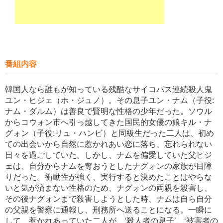
番組内容
韓国人なら誰もが知っている残酷なサイコパス連続殺人鬼
ユン・ヒジェ（ホ・ジュノ）。その息子ユン・ナム（子役:
ナム・ダルム）は善良で賢明な性格の少年だった。ソウル
からコウォン市へ引っ越してきた国民的女優の娘キル・ナ
グォン（子役:リュ・ハンビ）と同級生だった二人は、初め
ての出会いから自然に惹かれあい恋に落ち、忘れられない
日々を過ごしていた。しかし、ナムを偏愛していた父ヒジ
ェは、自分からナムを奪おうとしたナグォンの家族が目障
りだった。衝動性が強く、実行すると決めたことはやらな
いと気が済まない性格のため、ナグォンの両親を殺害し、
その後ナグォンまで殺害しようとした時、ナムは自ら自分
の父親を警察に通報し、刑務所へ送ることになる。一瞬に
して、惹かれあっていた二人が、‘殺人者の息子’、‘被害者の