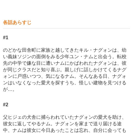
各話あらすじ
#1
のどかな田舎町に家族と越してきたキル・ナグォンは、幼
い義妹ソジンの面倒をみる少年ユン・ナムと出会う。転校
先の中学で嫌な目に遭いナムにかばわれたナグォンは、彼
が同じクラスだと知り喜ぶ。親しげに話しかけてくるナグ
ォンに戸惑いつつ、気になるナム。そんなある日、ナグォ
ンはいなくなった愛犬を探すうち、怪しい建物を見つける
が…。
#2
父ヒジェの犬舎に捕らわれていたナグォンの愛犬を助け、
彼女に返してやるナム。ナグォンを家まで送り届ける途
中、ナムは彼女に今日あったことは忘れ、自分に会っても