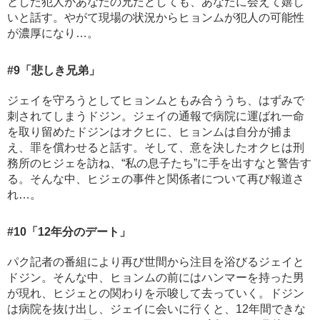
とした犯人があなたの兄だとしても、あなたに会えて嬉し
いと話す。やがて現場の状況からヒョンムが犯人の可能性
が濃厚になり…。
#9
「悲しき兄弟」
ジェイを守ろうとしてヒョンムともみ合ううち、はずみで
刺されてしまうドジン。ジェイの通報で病院に運ばれ一命
を取り留めたドジンはオクヒに、ヒョンムは自分が捕ま
え、罪を償わせると話す。そして、意を決したオクヒは刑
務所のヒジェを訪ね、“私の息子たち”に手を出すなと警告す
る。そんな中、ヒジェの事件と関係者について再び報道さ
れ…。
#10
「12年分のデート」
パク記者の番組により再び世間から注目を浴びるジェイと
ドジン。そんな中、ヒョンムの前にはハンマーを持った男
が現れ、ヒジェとの関わりを示唆して去っていく。ドジン
は病院を抜け出し、ジェイに会いに行くと、12年間できな