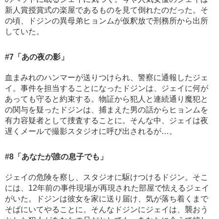
新人賞授賞式の楽屋であるものを見て倒れたのだった。そ
の頃、ドジンの異母弟ヒョンムが仮釈放で刑務所から出所
していた。
#7
「あの夜の影」
血まみれのハンマーが送りつけられ、警察に通報したジェ
イ。事件を担当することになったドジンは、ジェイに何が
あっても守ると約束する。物証から犯人と連続通り魔犯と
の関与を疑ったドジンは、捕まえた男の話からヒョンムを
有力容疑者として捜査することに。そんな中、ジェイは夜
遅くメールで撮影スタジオに呼び出されるが…。
#8
「あなたが誰の息子でも」
ジェイの危険を察し、スタジオに駆けつけるドジン。そこ
には、12年前の事件現場が再現された部屋で怯えるジェイ
がいた。ドジンは彼女を家に送り届け、気が落ち着くまで
そばにいてやることに。そんなドジンにジェイは、襲おう