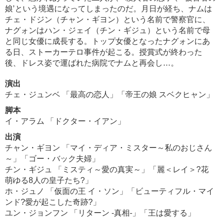
娘’という境遇になってしまったのだ。月日が経ち、ナムは
チェ・ドジン（チャン・ギヨン）という名前で警察官に、
ナグォンはハン・ジェイ（チン・ギジュ）という名前で母
と同じ女優に成長する。トップ女優となったナグォンにあ
る日、ストーカーテロ事件が起こる。授賞式が終わった
後、ドレス姿で運ばれた病院でナムと再会し…。
演出
チェ・ジュンベ 「最高の恋人」「帝王の娘 スベクヒャン」
脚本
イ・アラム 「ドクター・イアン」
出演
チャン・ギヨン 「マイ・ディア・ミスター～私のおじさん
～」「ゴー・バック夫婦」
チン・ギジュ 「ミスティ～愛の真実～」「麗＜レイ＞?花
萌ゆる8人の皇子たち?」
ホ・ジュノ 「仮面の王 イ・ソン」「ビューティフル・マイ
ンド?愛が起こした奇跡?」
ユン・ジョンフン 「リターン -真相-」「王は愛する」