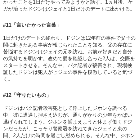
かったことを1日だけやってみようかと話す。1ヵ月後、ケ
ガが治ったドジンはジェイと1日だけのデートに出かける。
#11
「言いたかった言葉」
1日だけのデートの終わり、ドジンは12年前の事件で父子の
間に起きたある事実が報じられたことを知る。父の存在に
苦悩するドジンはジェイの元を訪ね、お前が好きだと自分
の気持ちを明かす。改めて愛を確認し合った2人は、交際を
スタートさせる。そんな中、パク記者が殺害され、現場検
証したドジンは犯人がヒジェの事件を模倣していると気づ
く。
#12
「守りたいもの」
ドジンはパク記者殺害犯として浮上したジホンを調べる
中、彼に遭遇し押さえ込むが、通りがかりの少年をかばい
逃げられてしまう。ジホンを捕まえようと休まず働くドジ
ンだったが、こっそり警察署を訪ねてきたジェイと束の
間、2人だけの時間を過ごし慰められる。そんな中、ジホン