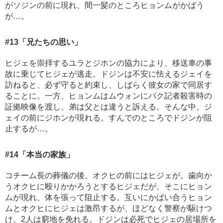
がソジンの前に現れ、間一髪のところヒョンムがかばう
が…。
#13
「兄たちの思い」
ヒジェを崇拝するユラとジホンの協力により、移送車の事
故に乗じてヒジェが逃走。ドジンは不安に怯えるジェイを
訪ねると、必ず守ると約束し、しばらく彼女の家で同居す
ることに。一方、ヒョンムはムウォンにパク記者殺害時の
証拠映像を渡し、弟は父とは違うと訴える。そんな中、ジ
ェイの前にジホンが現れる。すんでのところでドジンが阻
止するが…。
#14
「本当の家族」
コチーム長の葬儀の後、オクヒの前にはヒジェが。歯向か
うオクヒに殴りかかろうとするヒジェだが、そこにヒョン
ムが現れ、体を張って阻止する。互いにかばい合うヒョン
ムとオクヒにヒジェは激昂するが、ほどなく警察が駆けつ
け、2人は窮地を免れる。ドジンは必死でヒジェの居場所を