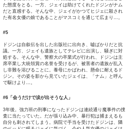
た態度をとる。一方、ジェイは助けてくれたドジンがナム
だと直感する。そんな中、ジェイがかつてヒジェに殺され
た有名女優の娘であることがマスコミを通じて広まり…。
#5
ドジンは自叙伝を出した出版社に出向き、嘘ばかりだと抗
議。一方、ジェイも遺族としてテレビに出演し、騒ぎに対
処する。そんな中、警察大の卒業式が行われ、ドジンは主
席卒業し大統領賞の名誉を受けるが、被害者の遺族が乱入
し非難を浴びることに。養母にかばわれ、懸命に耐えるド
ジン。その姿を影から見ていたジェイは、「ナム」と呼ん
で駆けより…。
#6
「会うだけで涙が出そうな人」
3年後。強力班の刑事になったドジンは連続通り魔事件の捜
査に当たっていた。だが張り込み中、暴行犯は捕まえるも
自分も刺されてしまう。病院で手当を受けたドジンは、隣
のベッドに眠るジェイに気づく。今や人気女優のジェイは