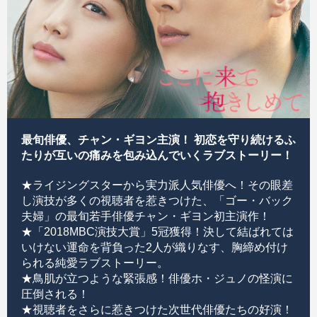
最旬俳優、チャン・ギヨン主演！ 初恋を守り続けるふ
たりが互いの痛みを包み込んでいくラブストーリー！
★ライジングスターから実力派人気俳優へ！その眼差
し演技が多くの視聴者を惹きつけた、「ゴー・バック
夫婦」の最旬若手俳優チャン・ギヨン初主演作！
★「2018MBC演技大賞」5冠獲得！決して結ばれては
いけない運命を背負った2人が織りなす、胸締め付け
られる純愛ラブストーリー。
★鳥肌が立つような緊張感！俳優ホ・ジュノの怪演に
圧倒される！
★視聴者をさらに惹きつけた次世代俳優たちの好演！