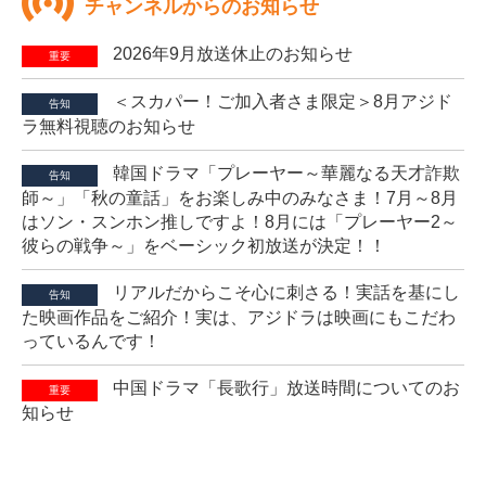
チャンネルからのお知らせ
2026年9月放送休止のお知らせ
重要
＜スカパー！ご加入者さま限定＞8月アジド
告知
ラ無料視聴のお知らせ
韓国ドラマ「プレーヤー～華麗なる天才詐欺
告知
師～」「秋の童話」をお楽しみ中のみなさま！7月～8月
はソン・スンホン推しですよ！8月には「プレーヤー2～
彼らの戦争～」をベーシック初放送が決定！！
リアルだからこそ心に刺さる！実話を基にし
告知
た映画作品をご紹介！実は、アジドラは映画にもこだわ
っているんです！
中国ドラマ「長歌行」放送時間についてのお
重要
知らせ