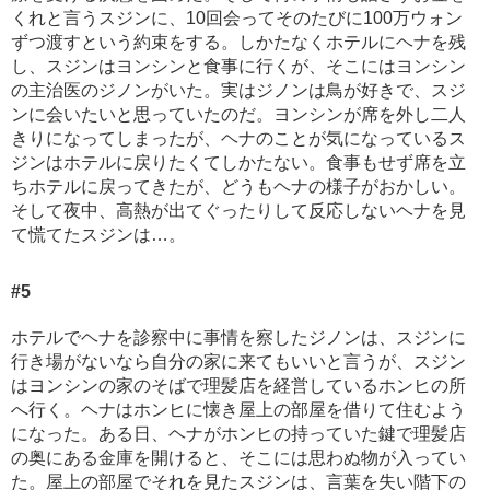
くれと言うスジンに、10回会ってそのたびに100万ウォン
ずつ渡すという約束をする。しかたなくホテルにヘナを残
し、スジンはヨンシンと食事に行くが、そこにはヨンシン
の主治医のジノンがいた。実はジノンは鳥が好きで、スジ
ンに会いたいと思っていたのだ。ヨンシンが席を外し二人
きりになってしまったが、ヘナのことが気になっているス
ジンはホテルに戻りたくてしかたない。食事もせず席を立
ちホテルに戻ってきたが、どうもヘナの様子がおかしい。
そして夜中、高熱が出てぐったりして反応しないヘナを見
て慌てたスジンは…。
#5
ホテルでヘナを診察中に事情を察したジノンは、スジンに
行き場がないなら自分の家に来てもいいと言うが、スジン
はヨンシンの家のそばで理髪店を経営しているホンヒの所
へ行く。ヘナはホンヒに懐き屋上の部屋を借りて住むよう
になった。ある日、ヘナがホンヒの持っていた鍵で理髪店
の奥にある金庫を開けると、そこには思わぬ物が入ってい
た。屋上の部屋でそれを見たスジンは、言葉を失い階下の