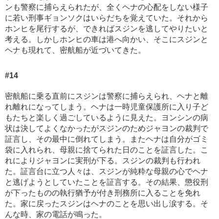
ンも警察に捕らえられたが、全くヘナの心配をしない様子
に若い刑事ギョンソクはいらだちを覚えていた。それから
ホンヒを尾行するが、できればスジンを逃してやりたいと
考える。しかしホンヒの車は港へ向かい、そこにスジンと
ヘナも現れて、密航船が近づいてきた。
#14
密航船に乗る直前にスジンは警察に捕らえられ、ヘナと離
れ離れになってしまう。ヘナは一時児童保護所に入り子ど
もたちと楽しく過ごしているように見えた。ヨンシンの病
状は決してよくなかったがスジンのためジャヨンの裁判で
証言し、その最中に倒れてしまう。またヘナは自分がゴミ
袋に入れられ、母親に捨てられた日のことを証言した。こ
れによりジャヨンに実刑が下る。スジンの裁判も行われ
た。証言台に立つ人々は、スジンが純粋な母親の心でヘナ
と逃げようとしていたことを証言する。その結果、懲役刑
が下ったものの執行猶予が付き刑務所に入ることを免れ
た。家に戻ったスジンはヘナのことを思い出し涙する。そ
んな時、家の電話が鳴った。