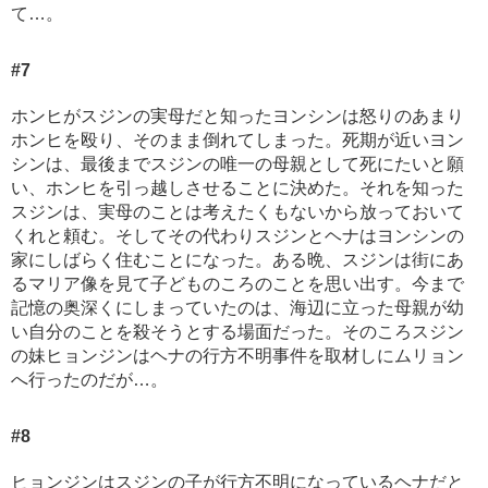
て…。
#7
ホンヒがスジンの実母だと知ったヨンシンは怒りのあまり
ホンヒを殴り、そのまま倒れてしまった。死期が近いヨン
シンは、最後までスジンの唯一の母親として死にたいと願
い、ホンヒを引っ越しさせることに決めた。それを知った
スジンは、実母のことは考えたくもないから放っておいて
くれと頼む。そしてその代わりスジンとヘナはヨンシンの
家にしばらく住むことになった。ある晩、スジンは街にあ
るマリア像を見て子どものころのことを思い出す。今まで
記憶の奥深くにしまっていたのは、海辺に立った母親が幼
い自分のことを殺そうとする場面だった。そのころスジン
の妹ヒョンジンはヘナの行方不明事件を取材しにムリョン
へ行ったのだが…。
#8
ヒョンジンはスジンの子が行方不明になっているヘナだと