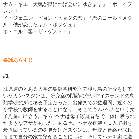
ナム・ギエ「天気が良ければ会いにゆきます」「ボーイフ
レンド」
イ・ジェユン「ピョン・ヒョクの恋」「恋のゴールドメダ
ル～僕が恋したキム・ボクジュ」
ホ・ユル「客－ザ・ゲスト－」
各話あらすじ
#1
江原道のとある大学の鳥類学研究室で渡り鳥の研究をして
いたカン･スジンは、研究室の閉鎖に伴いアイスランドの鳥
類学研究所に移る予定だった。出発までの数週間、近くの
小学校で教師をすることになり、そこでキム･ヘナという女
子児童に出会う。キム･ヘナは母子家庭育ちで、体に殴られ
たようなアザがあった。ある晩、ヘナが夜遅く１人で街を
歩き回っているのを見かけたスジンは、母親と連絡が取れ
るまで自分の家で預かることにした。そしてヘナを家に送