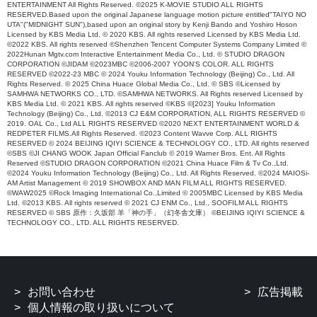
ENTERTAINMENT All Rights Reserved. ©2025 K-MOVIE STUDIO ALL RIGHTS
RESERVED.Based upon the original Japanese language motion picture entitled"TAIYO NO
UTA"("MIDNIGHT SUN"),based upon an original story by Kenji Bando and Yoshiro Hoson
Licensed by KBS Media Ltd. © 2020 KBS. All rights reserved Licensed by KBS Media Ltd.
©2022 KBS. All rights reserved ©Shenzhen Tencent Computer Systems Company Limited ©
2022Hunan Mgtv.com Interactive Entertainment Media Co., Ltd. © STUDIO DRAGON
CORPORATION ©JIDAM ©2023MBC ©2006-2007 YOON'S COLOR. ALL RIGHTS
RESERVED ©2022-23 MBC © 2024 Youku Information Technology (Beijing) Co., Ltd. All
Rights Reserved. © 2025 China Huace Global Media Co., Ltd. © SBS ©Licensed by
SAMHWA NETWORKS CO., LTD. ©SAMHWA NETWORKS. All Rights reserved Licensed by
KBS Media Ltd. © 2021 KBS. All rights reserved ©KBS ©[2023] Youku Information
Technology (Beijing) Co., Ltd. ©2013 CJ E&M CORPORATION, ALL RIGHTS RESERVED ©
2019. OAL Co., Ltd ALL RIGHTS RESERVED ©2020 NEXT ENTERTAINMENT WORLD &
REDPETER FILMS.All Rights Reserved. ©2023 Content Wavve Corp. ALL RIGHTS
RESERVED © 2024 BEIJING IQIYI SCIENCE & TECHNOLOGY CO., LTD. All rights reserved
©SBS ©JI CHANG WOOK Japan Official Fanclub © 2019 Warner Bros. Ent. All Rights
Reserved ©STUDIO DRAGON CORPORATION ©2021 China Huace Film & Tv Co.,Ltd.
©2024 Youku Information Technology (Beijing) Co., Ltd. All Rights Reserved. ©2024 MAIOSi-
AM Artist Management © 2019 SHOWBOX AND MAN FILM ALL RIGHTS RESERVED.
©WAW2025 ©Rock Imaging International Co.,Limited © 2005MBC Licensed by KBS Media
Ltd. ©2013 KBS. All rights reserved © 2021 CJ ENM Co., Ltd., SOOFILM ALL RIGHTS
RESERVED © SBS 原作：久坂部 羊「神の手」（幻冬舎文庫） ©BEIJING IQIYI SCIENCE &
TECHNOLOGY CO., LTD. ALL RIGHTS RESERVED.
お問い合わせ
広告掲載
個人情報の取り扱いについて