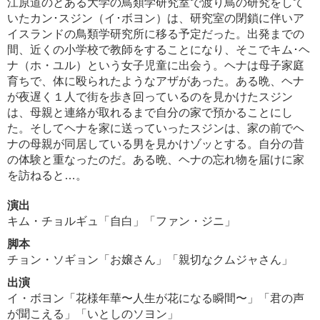
江原道のとある大学の鳥類学研究室で渡り鳥の研究をして
いたカン･スジン（イ･ボヨン）は、研究室の閉鎖に伴いア
イスランドの鳥類学研究所に移る予定だった。出発までの
間、近くの小学校で教師をすることになり、そこでキム･ヘ
ナ（ホ・ユル）という女子児童に出会う。ヘナは母子家庭
育ちで、体に殴られたようなアザがあった。ある晩、ヘナ
が夜遅く１人で街を歩き回っているのを見かけたスジン
は、母親と連絡が取れるまで自分の家で預かることにし
た。そしてヘナを家に送っていったスジンは、家の前でヘ
ナの母親が同居している男を見かけゾッとする。自分の昔
の体験と重なったのだ。ある晩、ヘナの忘れ物を届けに家
を訪ねると…。
演出
キム・チョルギュ「自白」「ファン・ジニ」
脚本
チョン・ソギョン「お嬢さん」「親切なクムジャさん」
出演
イ・ボヨン「花様年華〜人生が花になる瞬間〜」「君の声
が聞こえる」「いとしのソヨン」