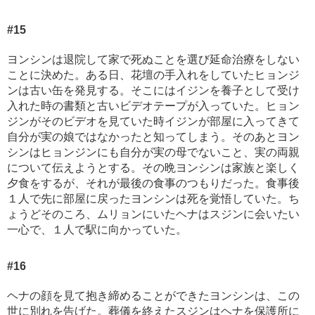
#15
ヨンシンは退院して家で死ぬことを選び延命治療をしない
ことに決めた。ある日、花壇の手入れをしていたヒョンジ
ンは古い缶を発見する。そこにはイジンを養子として受け
入れた時の書類と古いビデオテープが入っていた。ヒョン
ジンがそのビデオを見ていた時イジンが部屋に入ってきて
自分が実の娘ではなかったと知ってしまう。そのあとヨン
シンはヒョンジンにも自分が実の母でないこと、実の両親
について伝えようとする。その晩ヨンシンは家族と楽しく
夕食をするが、それが最後の食事のつもりだった。食事後
１人で先に部屋に戻ったヨンシンは死を覚悟していた。ち
ょうどそのころ、ムリョンにいたヘナはスジンに会いたい
一心で、１人で駅に向かっていた。
#16
ヘナの顔を見て抱き締めることができたヨンシンは、この
世に別れを告げた。葬儀を終えたスジンはヘナを保護所に