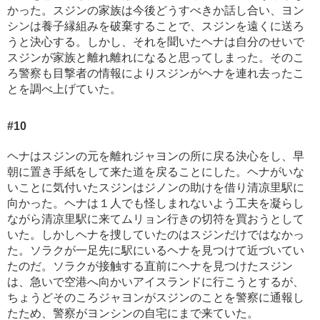
かった。スジンの家族は今後どうすべきか話し合い、ヨン
シンは養子縁組みを破棄することで、スジンを遠くに送ろ
うと決心する。しかし、それを聞いたヘナは自分のせいで
スジンが家族と離れ離れになると思ってしまった。そのこ
ろ警察も目撃者の情報によりスジンがヘナを連れ去ったこ
とを調べ上げていた。
#10
ヘナはスジンの元を離れジャヨンの所に戻る決心をし、早
朝に置き手紙をして来た道を戻ることにした。ヘナがいな
いことに気付いたスジンはジノンの助けを借り清凉里駅に
向かった。ヘナは１人でも怪しまれないよう工夫を凝らし
ながら清凉里駅に来てムリョン行きの切符を買おうとして
いた。しかしヘナを捜していたのはスジンだけではなかっ
た。ソラクが一足先に駅にいるヘナを見つけて近づいてい
たのだ。ソラクが接触する直前にヘナを見つけたスジン
は、急いで空港へ向かいアイスランドに行こうとするが、
ちょうどそのころジャヨンがスジンのことを警察に通報し
たため、警察がヨンシンの自宅にまで来ていた。