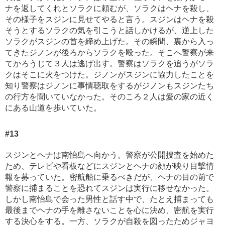
ナを返してくれとソラクに頼むが、ソラクはヘナを殺し、
その様子をスジンに見せてやると言う。スジンはヘナを殺
そうとするソラクの気を引こうと話しかけるが、逆上した
ソラクがスジンの首を締め上げた。その瞬間、裏から入っ
てきたジノンが後ろからソラクを殴った。そこへ警察が来
てかろうじて３人は逃げ出す。警察はソラクを追うがソラ
クはそこに火をつけた。ジノンがスジンに協力したことを
知り警察はジノンに事情聴取をするがジノンもスジンたち
の行方を聞いていなかった。そのころ２人は愛の家の近く
にある山道を歩いていた。
#13
スジンとヘナは南怡島へ向かう。警察が公開捜査を始めた
ため、テレビや看板などにスジンとヘナの顔が映り目撃情
報を募っていた。密航船に乗るべきだが、ヘナの目の前で
警察に捕まることを恐れてスジンは実行に移せなかった。
しかし南怡島で会った男性と話す中で、たとえ捕まっても
最後までヘナの手を離さないことを心に決め、密航を実行
する決心をする。一方、ソラクが自殺を図ったためジャヨ