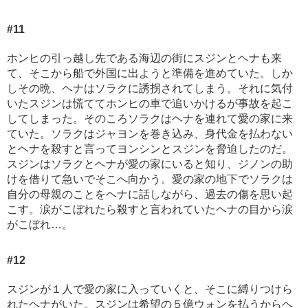
#11
ホンヒの引っ越し先である海辺の街にスジンとヘナも来
て、そこから船で外国に出ようと準備を進めていた。しか
しその晩、ヘナはソラクに誘拐されてしまう。それに気付
いたスジンは慌ててホンヒの車で追いかけるが事故を起こ
してしまった。そのころソラクはヘナを連れて愛の家に来
ていた。ソラクはジャヨンを巻き込み、身代金を払わない
とヘナを殺すと言ってヨンシンとスジンを脅迫したのだ。
スジンはソラクとヘナが愛の家にいると知り、ジノンの助
けを借りて急いでそこへ向かう。愛の家の地下でソラクは
自分の母親のことをヘナに話しながら、過去の傷を思い起
こす。涙がこぼれたら殺すと言われていたヘナの目から涙
がこぼれ…。
#12
スジンが１人で愛の家に入っていくと、そこに縛りつけら
れたヘナがいた。スジンは希望の５億ウォンを払うからヘ