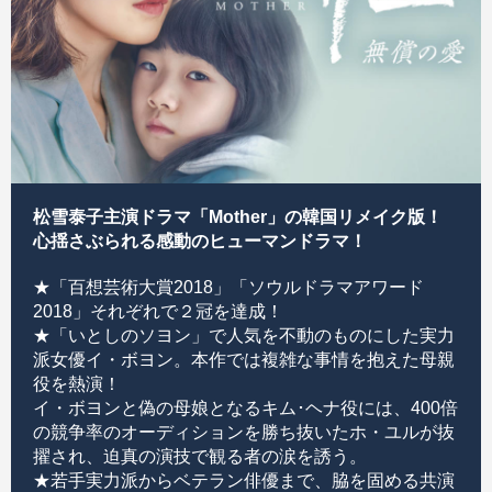
松雪泰子主演ドラマ「Mother」の韓国リメイク版！
心揺さぶられる感動のヒューマンドラマ！
★「百想芸術大賞2018」「ソウルドラマアワード
2018」それぞれで２冠を達成！
★「いとしのソヨン」で人気を不動のものにした実力
派女優イ・ボヨン。本作では複雑な事情を抱えた母親
役を熱演！
イ・ボヨンと偽の母娘となるキム･ヘナ役には、400倍
の競争率のオーディションを勝ち抜いたホ・ユルが抜
擢され、迫真の演技で観る者の涙を誘う。
★若手実力派からベテラン俳優まで、脇を固める共演