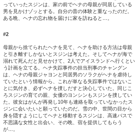
っていったスジンは、家の前でヘナの母親が同居している
男を見かけゾッとする。自分の昔の体験と重なったのだ。
ある晩、ヘナの忘れ物を届けに家を訪ねると…。
#2
母親から捨てられたヘナを見て、ヘナを助ける方法は母親
と引き離すしかないとスジンは考えた。そしてヘナが海で
溺れて死んだと見せかけて、2人でアイスランドへ行くとい
う計画を立てる。ヘナ失踪事件の担当刑事のチャングン
は、ヘナの母親ジャヨンと同居男のソラクがヘナを虐待し
ていたという情報から、これが単なる失踪事件ではないこ
とに気付き、必ずヘナを捜しだすと決心していた。同じこ
ろスジンの育ての親、女優のヨンシンもスジンを捜してい
た。彼女はがんが再発し10年も連絡を取っていなかったス
ジンに会いたいと願っていたのだ。雪の中、世間の目から
身を隠すようにしてヘナと移動するスジンは、高速バスで
不思議な女性と出会い、その晩、宿を提供してもらう
が…。