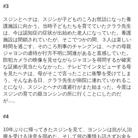
#3
スジンとヘナは、スジンが子どものころお世話になった養
護施設に向かう。当時子どもたちを育てていたクララ先生
は、今は認知症の症状が出始めた老人になっていた。養護
施設は閉鎖されていたが、そこでつかの間、３人は楽しい
時間を過ごす。そのころ刑事のチャングンは、ヘナの母親
ジャヨンの虐待が行方不明に関連があると直感していた。
防犯カメラの映像を見せながらジャヨンを尋問するが確実
な証拠が見当たらなかった。テレビでインタビューする母
を見たヘナは、母がそこで言ったことに衝撃を受けてしま
う。そんなある日、クララ先生が病院に連れていかれるこ
とになり、スジンとヘナの逃避行がまた始まった。今度は
スジンの育ての親ヨンシンの所に行くことにしたのだ
が…。
#4
10年ぶりに帰ってきたスジンを見て、ヨンシンは抗がん治
療を受ける決意を固めた。そして何の事情も話さずお金を