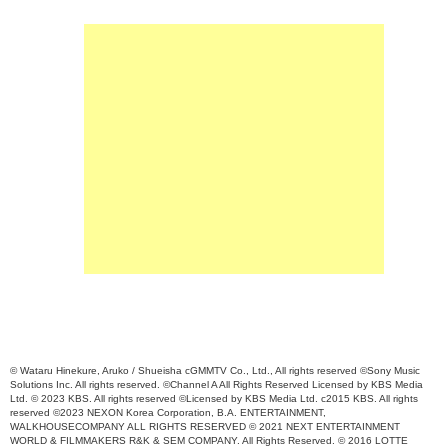
© Wataru Hinekure, Aruko / Shueisha cGMMTV Co., Ltd., All rights reserved ©Sony Music
Solutions Inc. All rights reserved. ©Channel A All Rights Reserved Licensed by KBS Media
Ltd. © 2023 KBS. All rights reserved ©Licensed by KBS Media Ltd. c2015 KBS. All rights
reserved ©2023 NEXON Korea Corporation, B.A. ENTERTAINMENT,
WALKHOUSECOMPANY ALL RIGHTS RESERVED © 2021 NEXT ENTERTAINMENT
WORLD & FILMMAKERS R&K & SEM COMPANY. All Rights Reserved. © 2016 LOTTE