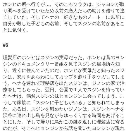
ホンヒの所へ行くが…。そのころソラクは、ジャヨンが取
り調べを受けていたため以前の恋人たちの助けを借りて逃
亡していた。そしてヘナの「好きなものノート」に以前に
自分が殺した子どもの名前、そしてスジンの名前があるこ
とに気付く。
#6
理髪店のホンヒはスジンの実母だった。ホンヒは昔のヨン
シンのドキュメンタリー番組を見てスジンの居場所を知
り、近くに住んでいたのだ。ホンヒが実母だと知ったスジ
ンは、怒りをあらわにしてカップを割り手をケガしてしま
う。ヘナを連れて理髪店を出たスジンは、ジノンの家で治
療をしてもらった。翌日、公園で１人でスジンを待ってい
たヘナは、偶然スジンの妹ヒョンジンに会ってしまう。こ
うして家族に「スジンに子どもがいる」と知られてしまっ
た。ある日、スジンを慰めたいジノンは、スジンとヘナを
渓谷に連れ出し鳥を見ながらゆっくりする時間をあげるこ
とにした。そして帰りに鳥かごの鍵を返しに理髪店に寄る
のだが、そこへヒョンジンから話を聞いたヨンシンが現れ