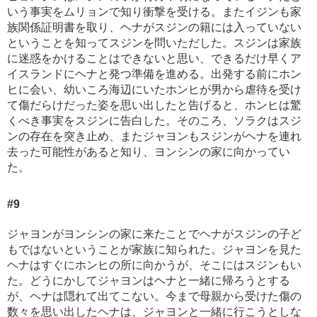
いう事実をムリョンで知り衝撃を受ける。またイジンも家
族関係証明書を取り、ヘナがスジンの籍には入っていない
ということを知ってスジンを問いただした。スジンは家族
に迷惑をかけることはできないと思い、できるだけ早くア
イスランドにヘナと発つ準備を進める。出発する前にホン
ヒに会い、幼いころ海辺にいたホンヒが男から虐待を受け
て傷だらけだった姿を思い出したと告げると、ホンヒは驚
くべき事実をスジンに告白した。そのころ、ソラクはスジ
ンの存在を突き止め、またジャヨンもスジンがヘナを連れ
去った可能性があると知り、ヨンシンの家に向かってい
た。
#9
ジャヨンがヨンシンの家に来たことでヘナがスジンの子ど
もではないということが家族に知られた。ジャヨンを見た
ヘナはすぐにホンヒの所に向かうが、そこにはスジンもい
た。どうにかしてジャヨンはヘナと一緒に帰ろうとする
が、ヘナは隠れて出てこない。今まで母親から受けた傷の
数々を思い出したヘナは、ジャヨンと一緒に行こうとしな