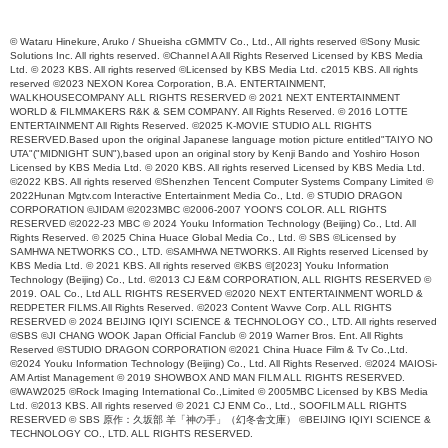
© Wataru Hinekure, Aruko / Shueisha cGMMTV Co., Ltd., All rights reserved ©Sony Music
Solutions Inc. All rights reserved. ©Channel A All Rights Reserved Licensed by KBS Media
Ltd. © 2023 KBS. All rights reserved ©Licensed by KBS Media Ltd. c2015 KBS. All rights
reserved ©2023 NEXON Korea Corporation, B.A. ENTERTAINMENT,
WALKHOUSECOMPANY ALL RIGHTS RESERVED © 2021 NEXT ENTERTAINMENT
WORLD & FILMMAKERS R&K & SEM COMPANY. All Rights Reserved. © 2016 LOTTE
ENTERTAINMENT All Rights Reserved. ©2025 K-MOVIE STUDIO ALL RIGHTS
RESERVED.Based upon the original Japanese language motion picture entitled"TAIYO NO
UTA"("MIDNIGHT SUN"),based upon an original story by Kenji Bando and Yoshiro Hoson
Licensed by KBS Media Ltd. © 2020 KBS. All rights reserved Licensed by KBS Media Ltd.
©2022 KBS. All rights reserved ©Shenzhen Tencent Computer Systems Company Limited ©
2022Hunan Mgtv.com Interactive Entertainment Media Co., Ltd. © STUDIO DRAGON
CORPORATION ©JIDAM ©2023MBC ©2006-2007 YOON'S COLOR. ALL RIGHTS
RESERVED ©2022-23 MBC © 2024 Youku Information Technology (Beijing) Co., Ltd. All
Rights Reserved. © 2025 China Huace Global Media Co., Ltd. © SBS ©Licensed by
SAMHWA NETWORKS CO., LTD. ©SAMHWA NETWORKS. All Rights reserved Licensed by
KBS Media Ltd. © 2021 KBS. All rights reserved ©KBS ©[2023] Youku Information
Technology (Beijing) Co., Ltd. ©2013 CJ E&M CORPORATION, ALL RIGHTS RESERVED ©
2019. OAL Co., Ltd ALL RIGHTS RESERVED ©2020 NEXT ENTERTAINMENT WORLD &
REDPETER FILMS.All Rights Reserved. ©2023 Content Wavve Corp. ALL RIGHTS
RESERVED © 2024 BEIJING IQIYI SCIENCE & TECHNOLOGY CO., LTD. All rights reserved
©SBS ©JI CHANG WOOK Japan Official Fanclub © 2019 Warner Bros. Ent. All Rights
Reserved ©STUDIO DRAGON CORPORATION ©2021 China Huace Film & Tv Co.,Ltd.
©2024 Youku Information Technology (Beijing) Co., Ltd. All Rights Reserved. ©2024 MAIOSi-
AM Artist Management © 2019 SHOWBOX AND MAN FILM ALL RIGHTS RESERVED.
©WAW2025 ©Rock Imaging International Co.,Limited © 2005MBC Licensed by KBS Media
Ltd. ©2013 KBS. All rights reserved © 2021 CJ ENM Co., Ltd., SOOFILM ALL RIGHTS
RESERVED © SBS 原作：久坂部 羊「神の手」（幻冬舎文庫） ©BEIJING IQIYI SCIENCE &
TECHNOLOGY CO., LTD. ALL RIGHTS RESERVED.