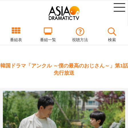
番組表
番組一覧
視聴方法
検索
韓国ドラマ「アンクル ～僕の最高のおじさん～」第1話
先行放送