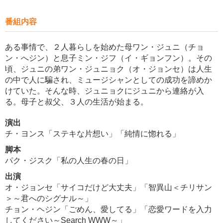
番組内容
ある事情で、２人暮らしを始めた母ワン・ジュニ（チョ
ン・へジン）と息子ミン・ジフ（イ・ギョンフン）。その
頃、ジュニの弟ワン・ジュニョク（オ・ジョンセ）は人生
の中で人に騙され、ミュージシャンとしての成功を諦めか
けていた。そんな時、ジュニョクにジュニから連絡が入
る。母子と叔父、３人の生活が始まる。
演出
チ・ヨンス「ステキな片想い」「純情に惚れる」
脚本
パク・ジスク「私の人生の春の日」
出演
オ・ジョンセ「サイコだけど大丈夫」「智異山＜チリサン
＞～君へのシグナル～」
チョン・ヘジン「ごめん、愛してる」「恋愛ワードを入力
してください～Search WWW～」