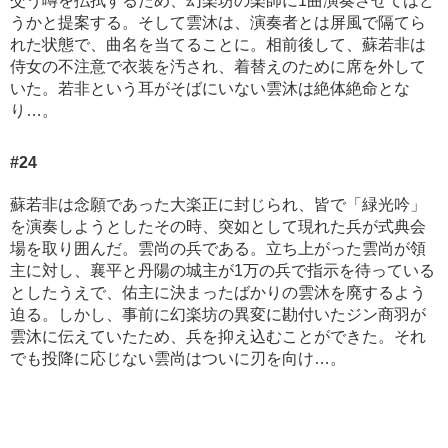
交う噂を払拭するため、幻楽坊の楽師に1曲演奏させてはど
うかと提案する。そして雲沐は、演奏者とは屏風で隔てら
れた状態で、曲名を当てることに。相前後して、蘇若非は
侍女の不注意で衣装を汚され、着替えのために席を外して
いた。若非という耳がそばにいない雲沐は絶体絶命とな
り…。
#24
蘇若非は念願であった大楽正に封じられ、皆で「緑光吟」
を演奏しようとしたその時、突如として現れた兵が式典会
場を取り囲んだ。雲尚の兵である。立ち上がった雲尚が領
主に対し、襄平と丹陽の城主が1万の兵で指示を待っている
としたうえで、佑主に決まったばかりの雲沐を廃するよう
迫る。しかし、事前に幻楽坊の異変に勘付いたジン商羽が
雲沐に伝えていたため、兵を抑え込むことができた。それ
でも投降に応じない雲尚はついに刃を向け…。