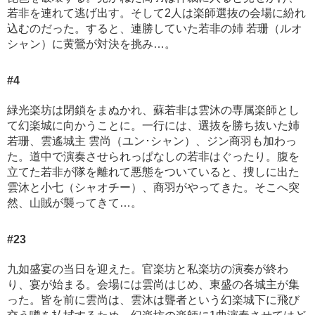
若非を連れて逃げ出す。そして2人は楽師選抜の会場に紛れ
込むのだった。すると、連勝していた若非の姉 若珊（ルオ
シャン）に黄鶯が対決を挑み…。
#4
緑光楽坊は閉鎖をまぬかれ、蘇若非は雲沐の専属楽師とし
て幻楽城に向かうことに。一行には、選抜を勝ち抜いた姉
若珊、雲遙城主 雲尚（ユン･シャン）、ジン商羽も加わっ
た。道中で演奏させられっぱなしの若非はぐったり。腹を
立てた若非が隊を離れて悪態をついていると、捜しに出た
雲沐と小七（シャオチー）、商羽がやってきた。そこへ突
然、山賊が襲ってきて…。
#23
九如盛宴の当日を迎えた。官楽坊と私楽坊の演奏が終わ
り、宴が始まる。会場には雲尚はじめ、東盛の各城主が集
った。皆を前に雲尚は、雲沐は聾者という幻楽城下に飛び