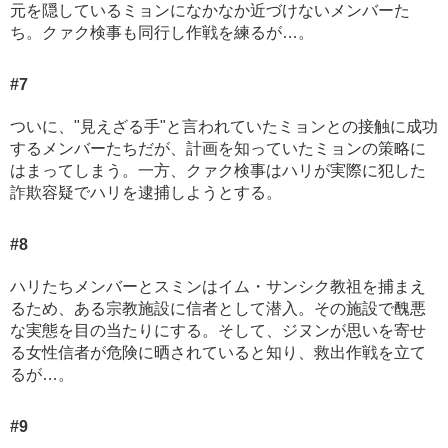
元を隠しているミョンになかなか近づけないメンバーた
ち。クァク検事も同行し作戦を練るが…。
#7
ついに、"見えざる手"と言われていたミョンとの接触に成功
するメンバーたちだが、計画を知っていたミョンの策略に
はまってしまう。一方、クァク検事はハリが実際に犯した
詐欺容疑でハリを逮捕しようとする。
#8
ハリたちメンバーとスミンはイム・サンシク教祖を捕まえ
るため、ある宗教施設に信者として潜入。その施設で醜悪
な実態を目の当たりにする。そして、ジヌンが思いを寄せ
る女性信者が危険に晒されていると知り、救出作戦を立て
るが…。
#9