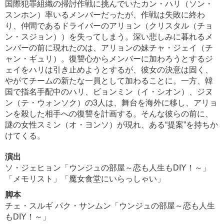
国際犯罪組織の掃討作戦に挑んでいたカン・ハリ（ソン・
スンホン）率いるメンバーだったが、作戦は失敗に終わ
り、仲間であるドライバーのアリョン（クリスタル（チョ
ン・スジョン））を失ってしまう。深い悲しみに暮れるメ
ンバーの前に現れたのは、アリョンの妹チャ・ジェイ（チ
ャン・ギュリ）。復讐心からメンバーに加わろうとするジ
ェイをハリは引き止めようとするが、彼女の決意は固く、
やがてチームの新たな一員として加わることに。一方、韓
国で指名手配中のハリ、ビョンミン（イ・シオン）、ジヌ
ン（テ・ウォンソク）の3人は、舞台を海外に移し、アリョ
ンを殺した相手への復讐を計画する。そんな彼らの前に、
謎の女性スミン（オ・ヨンソ）が現れ、ある“提案”を持ちか
けてくる。
演出
ソ・ジェヒョン「ウンジュの部屋～恋も人生もDIY！～」
「メモリスト」「魔女食堂にいらっしゃい」
脚本
チェ・スルギ パク・サンムン「ウンジュの部屋～恋も人生
もDIY！～」