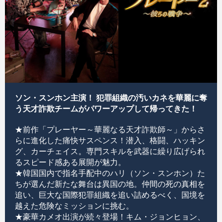
ソン・スンホン主演！ 犯罪組織の汚いカネを華麗に奪
う天才詐欺チームがパワーアップして帰ってきた！
★前作「プレーヤー～華麗なる天才詐欺師～」からさ
らに進化した痛快サスペンス！潜入、格闘、ハッキン
グ、カーチェイス。専門スキルを武器に繰り広げられ
るスピード感ある展開が魅力。
★韓国国内で指名手配中のハリ（ソン・スンホン）た
ちが選んだ新たな舞台は異国の地。仲間の死の真相を
追い、巨大な国際犯罪組織を追い詰めるべく、国境を
越えた危険なミッションに挑む。
★豪華カメオ出演が続々登場！キム・ジョンヒョン、