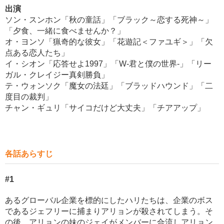
出演
ソン・スンホン「秋の童話」「ブラック～恋する死神～」
「夕食、一緒に食べませんか？」
オ・ヨンソ「猟奇的な彼女」「花遊記＜ファユギ＞」「欠
点ある恋人たち」
イ・シオン「応答せよ1997」「W-君と僕の世界-」「リー
ガル・クレイジー真剣勝負」
テ・ウォンソク「魔女の法廷」「ブラッドハウンド」「二
度目の裁判」
チャン・ギュリ「サイコだけど大丈夫」「チアアップ」
各話あらすじ
#1
あるグローバル企業を標的にしたハリたちは、企業のボス
であるジェフリーに捕まりアリョンが殺されてしまう。そ
の後、アリョンの妹のジェイがメンバーに合流しアリョン