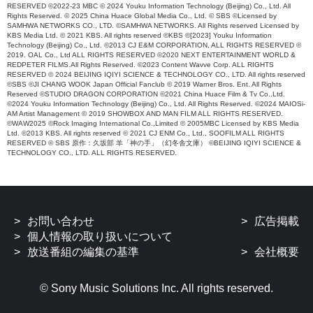
RESERVED ©2022-23 MBC © 2024 Youku Information Technology (Beijing) Co., Ltd. All
Rights Reserved. © 2025 China Huace Global Media Co., Ltd. © SBS ©Licensed by
SAMHWA NETWORKS CO., LTD. ©SAMHWA NETWORKS. All Rights reserved Licensed by
KBS Media Ltd. © 2021 KBS. All rights reserved ©KBS ©[2023] Youku Information
Technology (Beijing) Co., Ltd. ©2013 CJ E&M CORPORATION, ALL RIGHTS RESERVED ©
2019. OAL Co., Ltd ALL RIGHTS RESERVED ©2020 NEXT ENTERTAINMENT WORLD &
REDPETER FILMS.All Rights Reserved. ©2023 Content Wavve Corp. ALL RIGHTS
RESERVED © 2024 BEIJING IQIYI SCIENCE & TECHNOLOGY CO., LTD. All rights reserved
©SBS ©JI CHANG WOOK Japan Official Fanclub © 2019 Warner Bros. Ent. All Rights
Reserved ©STUDIO DRAGON CORPORATION ©2021 China Huace Film & Tv Co.,Ltd.
©2024 Youku Information Technology (Beijing) Co., Ltd. All Rights Reserved. ©2024 MAIOSi-
AM Artist Management © 2019 SHOWBOX AND MAN FILM ALL RIGHTS RESERVED.
©WAW2025 ©Rock Imaging International Co.,Limited © 2005MBC Licensed by KBS Media
Ltd. ©2013 KBS. All rights reserved © 2021 CJ ENM Co., Ltd., SOOFILM ALL RIGHTS
RESERVED © SBS 原作：久坂部 羊「神の手」（幻冬舎文庫） ©BEIJING IQIYI SCIENCE &
TECHNOLOGY CO., LTD. ALL RIGHTS RESERVED.
お問い合わせ
広告掲載
個人情報の取り扱いについて
放送番組の編集の基準
会社概要
© Sony Music Solutions Inc. All rights reserved.