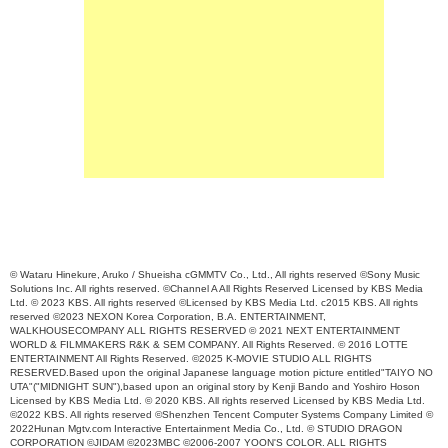
© Wataru Hinekure, Aruko / Shueisha cGMMTV Co., Ltd., All rights reserved ©Sony Music
Solutions Inc. All rights reserved. ©Channel A All Rights Reserved Licensed by KBS Media
Ltd. © 2023 KBS. All rights reserved ©Licensed by KBS Media Ltd. c2015 KBS. All rights
reserved ©2023 NEXON Korea Corporation, B.A. ENTERTAINMENT,
WALKHOUSECOMPANY ALL RIGHTS RESERVED © 2021 NEXT ENTERTAINMENT
WORLD & FILMMAKERS R&K & SEM COMPANY. All Rights Reserved. © 2016 LOTTE
ENTERTAINMENT All Rights Reserved. ©2025 K-MOVIE STUDIO ALL RIGHTS
RESERVED.Based upon the original Japanese language motion picture entitled"TAIYO NO
UTA"("MIDNIGHT SUN"),based upon an original story by Kenji Bando and Yoshiro Hoson
Licensed by KBS Media Ltd. © 2020 KBS. All rights reserved Licensed by KBS Media Ltd.
©2022 KBS. All rights reserved ©Shenzhen Tencent Computer Systems Company Limited ©
2022Hunan Mgtv.com Interactive Entertainment Media Co., Ltd. © STUDIO DRAGON
CORPORATION ©JIDAM ©2023MBC ©2006-2007 YOON'S COLOR. ALL RIGHTS