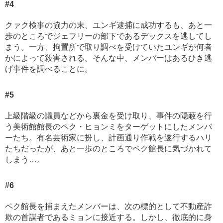
#4
クァク検事の協力の末、ユンギ逮捕に成功するも、あと一
歩のところでジェフリーの部下であるデックスを逃してし
まう。一方、拘置所で取り調べを受けていたユンギが何者
かによって殺害される。そんな中、メンバーはあるひき逃
げ事件を調べることに。
#5
上級階級の議員などから裏金を受け取り、事件の隠蔽を行
う美術館館長のペク・ヒョンミをターゲットにしたメンバ
ーたち。有名芸術家に扮し、計画通り作戦を遂行するハリ
たちだったが、あと一歩のところでペク館長に気づかれて
しまう…。
#6
ペク館長を捕まえたメンバーは、次の標的として不動産詐
欺の首謀者であるミョンに接近する。しかし、徹底的に身