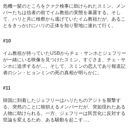
危機一髪のところをクァク検事に助けられたスミン。メン
バーたちは信者の前でイム教祖の実態を暴露する。そし
て、ハリと共に検察から逃げていたイム教祖だが、あるこ
とをきっかけにハリの正体を知り聖地に連れて行く。
#10
イム教祖が持っていたUSBからチェ・サンホとジェフリー
が一緒にいる映像を見つけたスミン。すぐさま、チェ・サ
ンホに追求するが…。そして、スミンの恋人であり報道記
者のシン・ヒョンミンの死の真相が明らかに。
#11
韓国に到着したジェフリーはハリたちのアジトを襲撃す
る。突然のことに狼狽えるメンバーだが、突如現れたある
人物に助けられる。一方、ジェフリーは民営化に反対する
世論を変えるため、ある騒動を起こす…。