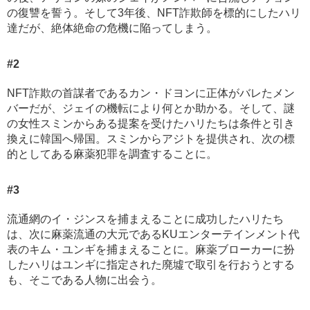
の復讐を誓う。そして3年後、NFT詐欺師を標的にしたハリ
達だが、絶体絶命の危機に陥ってしまう。
#2
NFT詐欺の首謀者であるカン・ドヨンに正体がバレたメン
バーだが、ジェイの機転により何とか助かる。そして、謎
の女性スミンからある提案を受けたハリたちは条件と引き
換えに韓国へ帰国。スミンからアジトを提供され、次の標
的としてある麻薬犯罪を調査することに。
#3
流通網のイ・ジンスを捕まえることに成功したハリたち
は、次に麻薬流通の大元であるKUエンターテインメント代
表のキム・ユンギを捕まえることに。麻薬ブローカーに扮
したハリはユンギに指定された廃墟で取引を行おうとする
も、そこである人物に出会う。