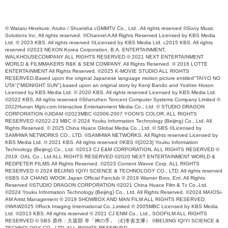
© Wataru Hinekure, Aruko / Shueisha cGMMTV Co., Ltd., All rights reserved ©Sony Music
Solutions Inc. All rights reserved. ©Channel A All Rights Reserved Licensed by KBS Media
Ltd. © 2023 KBS. All rights reserved ©Licensed by KBS Media Ltd. c2015 KBS. All rights
reserved ©2023 NEXON Korea Corporation, B.A. ENTERTAINMENT,
WALKHOUSECOMPANY ALL RIGHTS RESERVED © 2021 NEXT ENTERTAINMENT
WORLD & FILMMAKERS R&K & SEM COMPANY. All Rights Reserved. © 2016 LOTTE
ENTERTAINMENT All Rights Reserved. ©2025 K-MOVIE STUDIO ALL RIGHTS
RESERVED.Based upon the original Japanese language motion picture entitled"TAIYO NO
UTA"("MIDNIGHT SUN"),based upon an original story by Kenji Bando and Yoshiro Hoson
Licensed by KBS Media Ltd. © 2020 KBS. All rights reserved Licensed by KBS Media Ltd.
©2022 KBS. All rights reserved ©Shenzhen Tencent Computer Systems Company Limited ©
2022Hunan Mgtv.com Interactive Entertainment Media Co., Ltd. © STUDIO DRAGON
CORPORATION ©JIDAM ©2023MBC ©2006-2007 YOON'S COLOR. ALL RIGHTS
RESERVED ©2022-23 MBC © 2024 Youku Information Technology (Beijing) Co., Ltd. All
Rights Reserved. © 2025 China Huace Global Media Co., Ltd. © SBS ©Licensed by
SAMHWA NETWORKS CO., LTD. ©SAMHWA NETWORKS. All Rights reserved Licensed by
KBS Media Ltd. © 2021 KBS. All rights reserved ©KBS ©[2023] Youku Information
Technology (Beijing) Co., Ltd. ©2013 CJ E&M CORPORATION, ALL RIGHTS RESERVED ©
2019. OAL Co., Ltd ALL RIGHTS RESERVED ©2020 NEXT ENTERTAINMENT WORLD &
REDPETER FILMS.All Rights Reserved. ©2023 Content Wavve Corp. ALL RIGHTS
RESERVED © 2024 BEIJING IQIYI SCIENCE & TECHNOLOGY CO., LTD. All rights reserved
©SBS ©JI CHANG WOOK Japan Official Fanclub © 2019 Warner Bros. Ent. All Rights
Reserved ©STUDIO DRAGON CORPORATION ©2021 China Huace Film & Tv Co.,Ltd.
©2024 Youku Information Technology (Beijing) Co., Ltd. All Rights Reserved. ©2024 MAIOSi-
AM Artist Management © 2019 SHOWBOX AND MAN FILM ALL RIGHTS RESERVED.
©WAW2025 ©Rock Imaging International Co.,Limited © 2005MBC Licensed by KBS Media
Ltd. ©2013 KBS. All rights reserved © 2021 CJ ENM Co., Ltd., SOOFILM ALL RIGHTS
RESERVED © SBS 原作：久坂部 羊「神の手」（幻冬舎文庫） ©BEIJING IQIYI SCIENCE &
TECHNOLOGY CO., LTD. ALL RIGHTS RESERVED.