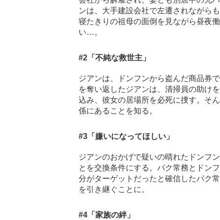
ンは、大手建設会社で左遷されながらも
寝たきりの祖母の面倒を見ながら昼夜働
い…。
#2
「不純な救世主」
ジアンは、ドンフンから盗んだ商品券で
を奪い返したジアンは、清掃員の助けを
込み、彼女の居場所を必死に捜す。そん
係にあることを知る。
#3
「嫌いになってほしい」
ジアンのおかげで疑いの晴れたドンフン
とを交換条件にする。パク常務とドンフ
分がターゲットだったと確信したパク常
を引き継ぐことに。
#4
「家族の絆」