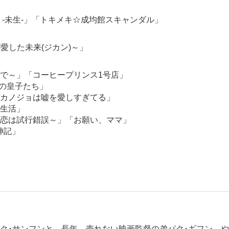
-未生-」「トキメキ☆成均館スキャンダル」
愛した未来(ジカン)～」
で～」「コーヒープリンス1号店」
人の皇子たち」
カノジョは嘘を愛しすぎてる」
生活」
恋は試行錯誤～」「お願い、ママ」
神記」
ク･サンフンと、長年、売れない映画監督の弟パク･ギフン。や