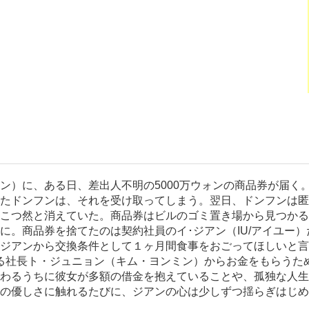
ン）に、ある日、差出人不明の5000万ウォンの商品券が届く
たドンフンは、それを受け取ってしまう。翌日、ドンフンは匿
こつ然と消えていた。商品券はビルのゴミ置き場から見つかる。
に。商品券を捨てたのは契約社員のイ･ジアン（IU/アイユー
ジアンから交換条件として１ヶ月間食事をおごってほしいと言
る社長ト・ジュニョン（キム・ヨンミン）からお金をもらうた
わるうちに彼女が多額の借金を抱えていることや、孤独な人生
の優しさに触れるたびに、ジアンの心は少しずつ揺らぎはじめ