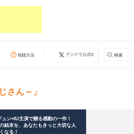
アジドラ公式X
検索
視聴方法
おじさん～」
ギュン×IU主演で贈る感動の一作！
の結末を、あなたもきっと大切な人
くなる！