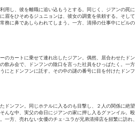
利用し、彼を離職に追い込もうとする。同じく、ジアンの罠に
に眉をひそめるジュニョンは、彼女の調査を依頼する。そして
常務に鼻であしらわれてしまう。一方、清掃の仕事中にビルの
ーのカートに乗せて連れ出したジアン。偶然、居合わせたドン
の飲み会で、ドンフンの陰口を言った社員をひっぱたく。一方
うにとドンフンに託す。その中の謎の番号に目を付けたドンフ
たドンフン。同じホテルに入るのも目撃し、２人の関係に絶望
そんな中、実父の命日にジアンの家に押し入るグァンイル。殴
。一方、売れない女優のチェ･ユラが兄弟清掃店を頻繁に訪れ