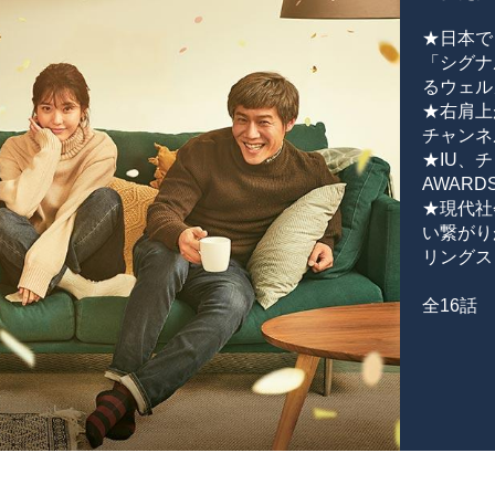
★日本で
「シグナ
るウェル
★右肩上
チャンネ
★IU、チ
AWAR
★現代社
い繋がり
リングス
全16話 