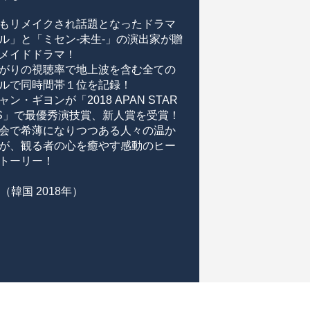
もリメイクされ話題となったドラマ
ル」と「ミセン-未生-」の演出家が贈
メイドドラマ！
がりの視聴率で地上波を含む全ての
ルで同時間帯１位を記録！
ャン・ギヨンが「2018 APAN STAR
DS」で最優秀演技賞、新人賞を受賞！
会で希薄になりつつある人々の温か
が、観る者の心を癒やす感動のヒー
トーリー！
（韓国 2018年）