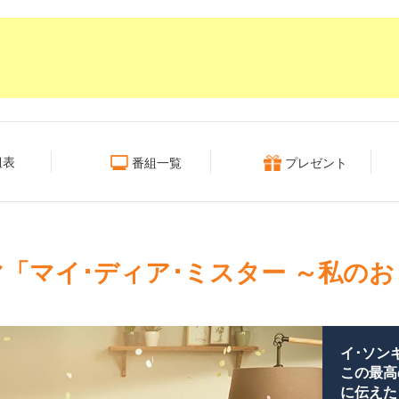
組表
番組一覧
プレゼント
「マイ･ディア･ミスター ～私の
イ･ソン
この最高
に伝えた