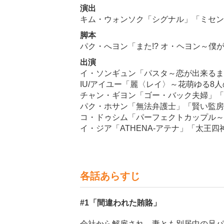
演出
キム・ウォンソク「シグナル」「ミセン 
脚本
パク・へヨン「また!? オ・ヘヨン～僕が
出演
イ・ソンギュン「パスタ～恋が出来るま
IU/アイユー「麗〈レイ〉～花萌ゆる8
チャン・ギヨン「ゴー・バック夫婦」「
パク・ホサン「無法弁護士」「賢い監房
コ・ドゥシム「パーフェクトカップル～
イ・ジア「ATHENA-アテナ」「太王四
各話あらすじ
#1
「間違われた賄賂」
会社から解雇され、妻とも別居中の兄パ