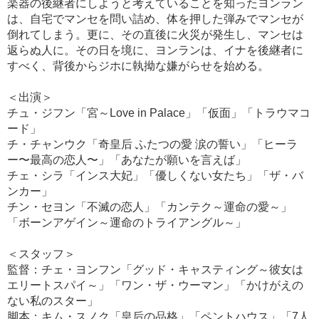
楽器の後継者にしようと考えていることを知ったヨンラン
は、自宅でマンセを問い詰め、体を押した弾みでマンセが
倒れてしまう。更に、その直後に火災が発生し、マンセは
返らぬ人に。その日を境に、ヨンランは、イナを後継者に
すべく、背後からジホに執拗な嫌がらせを始める。
＜出演＞
チュ・ジフン「宮～Love in Palace」「仮面」「トラウマコ
ード」
チ・チャンウク「奇皇后 ふたつの愛 涙の誓い」「ヒーラ
ー〜最高の恋人〜」「あなたが願いを言えば」
チェ・シラ「インス大妃」「優しくない女たち」「ザ・バ
ンカー」
チン・セヨン「不滅の恋人」「カンテク～運命の愛～」
「ボーンアゲイン～運命のトライアングル～」
＜スタッフ＞
監督：チェ・ヨンフン「グッド・キャスティング～彼女は
エリートスパイ～」「ワン・ザ・ウーマン」「かけがえの
ない私のスター」
脚本：キム・スノク「皇后の品格」「ペントハウス」「7人