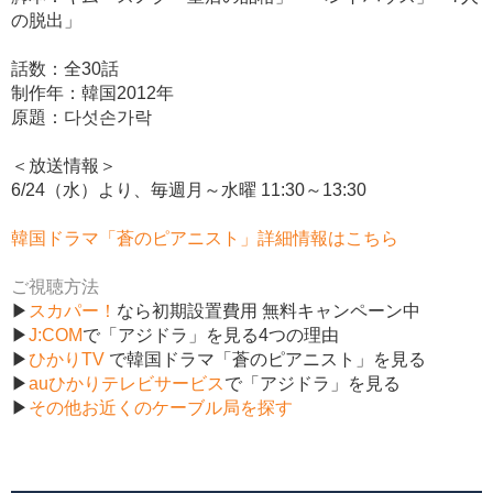
の脱出」
話数：全30話
制作年：韓国2012年
原題：다섯손가락
＜放送情報＞
6/24（水）より、毎週月～水曜 11:30～13:30
韓国ドラマ「蒼のピアニスト」詳細情報はこちら
ご視聴方法
▶
スカパー！
なら初期設置費用 無料キャンペーン中
▶
J:COM
で「アジドラ」を見る4つの理由
▶
ひかりTV
で韓国ドラマ「蒼のピアニスト」を見る
▶
auひかりテレビサービス
で「アジドラ」を見る
▶
その他お近くのケーブル局を探す