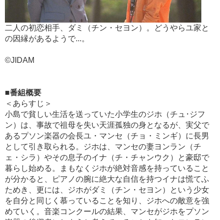
二人の初恋相手、ダミ（チン・セヨン）。どうやらユ家と
の因縁があるようで...。
©JIDAM
■番組概要
＜あらすじ＞
小島で貧しい生活を送っていた小学生のジホ（チュ･ジフ
ン）は、事故で祖母を失い天涯孤独の身となるが、実父で
あるプソン楽器の会長ユ・マンセ（チョ・ミンギ）に長男
として引き取られる。ジホは、マンセの妻ヨンラン（チ
ェ・シラ）やその息子のイナ（チ・チャンウク）と豪邸で
暮らし始める。まもなくジホが絶対音感を持っていること
が分かると、ピアノの腕に絶大な自信を持つイナは慌てふ
ためき、更には、ジホがダミ（チン・セヨン）という少女
を自分と同じく慕っていることを知り、ジホへの敵意を強
めていく。音楽コンクールの結果、マンセがジホをプソン