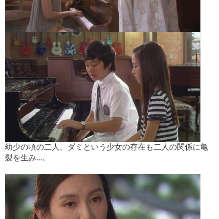
幼少の頃の二人。ダミという少女の存在も二人の関係に亀
裂を生み...。