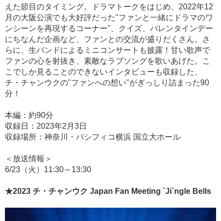
えた節目のタイミング。ドラマトークをはじめ、2022年12
月の大阪公演でも大好評だった"ファンと一緒にドラマのワ
ンシーンを再現するコーナー"、クイズ、バレンタインデー
にちなんだ企画など、ファンとの交流が盛りだくさん。さ
らに、生バンドによるミニコンサートも披露！甘い歌声で
ファンの心を射抜き、素敵なラブソングを歌いあげた。こ
こでしか見ることのできないインタビューも収録した、
チ・チャンウクの"ファンへの想い"がぎっしり詰まった90
分！
本編：約90分
収録日：2023年2月3日
収録場所：神奈川・パシフィコ横浜 国立大ホール
＜放送情報＞
6/23（火）11:30～13:30
★2023 チ・チャンウク Japan Fan Meeting `Ji`ngle Bells