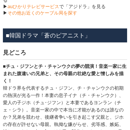
る
▶
auひかりテレビサービス
で「アジドラ」を見る
▶
その他お近くのケーブル局を探す
■韓国ドラマ「蒼のピアニスト」
見どころ
■チュ・ジフンとチ・チャンウクの夢の競演！音楽一家に生
まれた腹違いの兄弟と、その母親の壮絶な愛と憎しみを描
く！
韓ドラ界を代表するチュ・ジフン、チ・チャンウクの初期
の熱演が光る一作！本妻の息子イナ（チ・チャンウク）、
愛人の子ジホ（チュ･ジフン）と本妻であるヨンラン（チ
ェ・シラ）。音楽一家の中で本当に才能があるのは誰なの
か？兄弟を競わせ、後継者争いを引き起こす父親と、ジホ
の存在が許せない母親。執拗な嫌がらせ、劣等感、嫉妬、