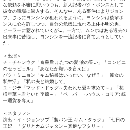
な依頼を不審に思いつつも、新人記者パク・ボンスとして
彼女の職場に潜入する。そんな中、ある事件によりジョン
フ、さらにヨンシンが狙われるように。ヨンシンは後輩ボ
ンスに心を許しつつ、自分の危機に現れる正体不明の男、
ヒーラーに惹かれていくが...。一方で、ムンホはある過去の
出来事に苦悩し、ヨンシンを一流記者に育てようとしてい
た。
＜出演＞
チ・チャンウク「奇皇后 ふたつの愛 涙の誓い」「コンビニ
のセッピョル」「あなたが願いを言えば」
パク・ミニョン「キム秘書はいったい、なぜ？」「彼女の
私生活」「私の夫と結婚して」
ユ・ジテ「マッド・ドッグ～失われた愛を求めて～」「花
様年華～君といた季節～」「ペーパー・ハウス・コリア: 統
一通貨を奪え」
＜スタッフ＞
演出：イ・ジョンソプ「製パン王 キム・タック」「七日の
王妃」「ダリとカムジャタン～真逆なフタリ～」