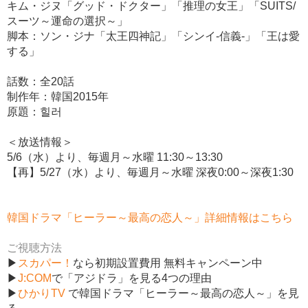
キム・ジヌ「グッド・ドクター」「推理の女王」「SUITS/
スーツ～運命の選択～」
脚本：ソン・ジナ「太王四神記」「シンイ-信義-」「王は愛
する」
話数：全20話
制作年：韓国2015年
原題：힐러
＜放送情報＞
5/6（水）より、毎週月～水曜 11:30～13:30
【再】5/27（水）より、毎週月～水曜 深夜0:00～深夜1:30
韓国ドラマ「ヒーラー～最高の恋人～」詳細情報はこちら
ご視聴方法
▶
スカパー！
なら初期設置費用 無料キャンペーン中
▶
J:COM
で「アジドラ」を見る4つの理由
▶
ひかりTV
で韓国ドラマ「ヒーラー～最高の恋人～」を見