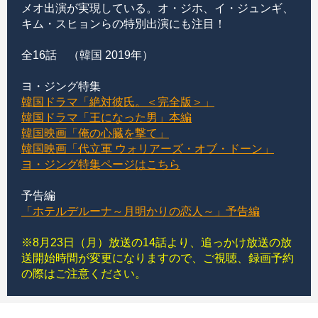
メオ出演が実現している。オ・ジホ、イ・ジュンギ、
キム・スヒョンらの特別出演にも注目！
全16話 （韓国 2019年）
ヨ・ジング特集
韓国ドラマ「絶対彼氏。＜完全版＞」
韓国ドラマ「王になった男」本編
韓国映画「俺の心臓を撃て」
韓国映画「代立軍 ウォリアーズ・オブ・ドーン」
ヨ・ジング特集ページはこちら
予告編
「ホテルデルーナ～月明かりの恋人～」予告編
※8月23日（月）放送の14話より、追っかけ放送の放
送開始時間が変更になりますので、ご視聴、録画予約
の際はご注意ください。