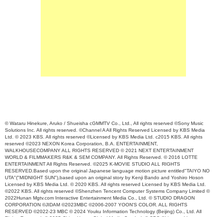
© Wataru Hinekure, Aruko / Shueisha cGMMTV Co., Ltd., All rights reserved ©Sony Music
Solutions Inc. All rights reserved. ©Channel A All Rights Reserved Licensed by KBS Media
Ltd. © 2023 KBS. All rights reserved ©Licensed by KBS Media Ltd. c2015 KBS. All rights
reserved ©2023 NEXON Korea Corporation, B.A. ENTERTAINMENT,
WALKHOUSECOMPANY ALL RIGHTS RESERVED © 2021 NEXT ENTERTAINMENT
WORLD & FILMMAKERS R&K & SEM COMPANY. All Rights Reserved. © 2016 LOTTE
ENTERTAINMENT All Rights Reserved. ©2025 K-MOVIE STUDIO ALL RIGHTS
RESERVED.Based upon the original Japanese language motion picture entitled"TAIYO NO
UTA"("MIDNIGHT SUN"),based upon an original story by Kenji Bando and Yoshiro Hoson
Licensed by KBS Media Ltd. © 2020 KBS. All rights reserved Licensed by KBS Media Ltd.
©2022 KBS. All rights reserved ©Shenzhen Tencent Computer Systems Company Limited ©
2022Hunan Mgtv.com Interactive Entertainment Media Co., Ltd. © STUDIO DRAGON
CORPORATION ©JIDAM ©2023MBC ©2006-2007 YOON'S COLOR. ALL RIGHTS
RESERVED ©2022-23 MBC © 2024 Youku Information Technology (Beijing) Co., Ltd. All