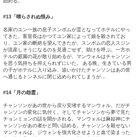
始める。
#13
「晴らされぬ恨み」
名家のユン一族の息子スンボムが霊となってホテルにやっ
てきた。客室長はかつてユン家によって娘を殺されてお
り、ユン家の断絶を望んできたが、スンボムの恋人スジン
が流産しそうになるのを見過ごせず、助けを呼ぶ。一方ホ
テルの庭園の花が散り始めるが、マンウォルはチャンソン
を思う気持ちを抑えられずにいた。 ある晩、生きている男
の子がホテルに入り込み、追いかけたチャンソンはあの世
へ通じるトンネルに閉じ込められてしまうが…
#14
「月の怨霊」
チャンソンがあの世から戻り安堵するマンウォル。だがチ
ャンソンの変化に気付く。そしてチャンソンから夢で見た
チョンミョンの話を聞かされる。マンウォルは麻姑神にチ
ャンソンがあの者かと問い詰める。チャンソンを殺せない
マンウォルは、ジウォンを強大化させようと血で染まった