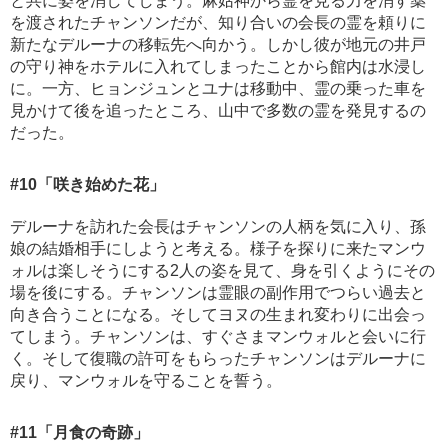
と共に姿を消してしまう。麻姑神から霊を見る力を消す薬
を渡されたチャンソンだが、知り合いの会長の霊を頼りに
新たなデルーナの移転先へ向かう。しかし彼が地元の井戸
の守り神をホテルに入れてしまったことから館内は水浸し
に。一方、ヒョンジュンとユナは移動中、霊の乗った車を
見かけて後を追ったところ、山中で多数の霊を発見するの
だった。
#10
「咲き始めた花」
デルーナを訪れた会長はチャンソンの人柄を気に入り、孫
娘の結婚相手にしようと考える。様子を探りに来たマンウ
ォルは楽しそうにする2人の姿を見て、身を引くようにその
場を後にする。チャンソンは霊眼の副作用でつらい過去と
向き合うことになる。そしてヨヌの生まれ変わりに出会っ
てしまう。チャンソンは、すぐさまマンウォルと会いに行
く。そして復職の許可をもらったチャンソンはデルーナに
戻り、マンウォルを守ることを誓う。
#11
「月食の奇跡」