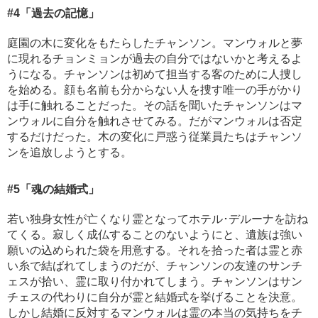
#4
「過去の記憶」
庭園の木に変化をもたらしたチャンソン。マンウォルと夢
に現れるチョンミョンが過去の自分ではないかと考えるよ
うになる。チャンソンは初めて担当する客のために人捜し
を始める。顔も名前も分からない人を捜す唯一の手がかり
は手に触れることだった。その話を聞いたチャンソンはマ
ンウォルに自分を触れさせてみる。だがマンウォルは否定
するだけだった。木の変化に戸惑う従業員たちはチャンソ
ンを追放しようとする。
#5
「魂の結婚式」
若い独身女性が亡くなり霊となってホテル･デルーナを訪ね
てくる。寂しく成仏することのないようにと、遺族は強い
願いの込められた袋を用意する。それを拾った者は霊と赤
い糸で結ばれてしまうのだが、チャンソンの友達のサンチ
ェスが拾い、霊に取り付かれてしまう。チャンソンはサン
チェスの代わりに自分が霊と結婚式を挙げることを決意。
しかし結婚に反対するマンウォルは霊の本当の気持ちをチ