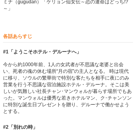
ミナ（gugudan）「ケリョン仙女伝～恋の運命はどっち!?
～」
各話あらすじ
#1
「ようこそホテル・デルーナへ」
今から約1000年前、1人の女武者が不思議な老婆と出会
い、死者の魂の休む場所“月の宿”の主人となる。 時は現代
に移り、ソウルの繁華街で特別な客たちを相手に夜にのみ
営業を行う不思議な宿泊施設ホテル・デルーナ。そこは美
しいが気難しい社長チャン･マンウォルが暮らす場所でもあ
った。マンウォルは優秀な若きホテルマン、ク･チャンソン
に特別な誕生日プレゼントを贈り、デルーナで働かせよう
とする。
#2
「別れの時」