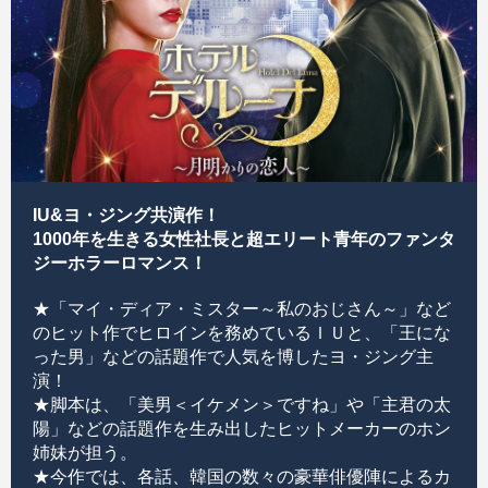
IU&ヨ・ジング共演作！
1000年を生きる女性社長と超エリート青年のファンタ
ジーホラーロマンス！
★「マイ・ディア・ミスター～私のおじさん～」など
のヒット作でヒロインを務めているＩＵと、「王にな
った男」などの話題作で人気を博したヨ・ジング主
演！
★脚本は、「美男＜イケメン＞ですね」や「主君の太
陽」などの話題作を生み出したヒットメーカーのホン
姉妹が担う。
★今作では、各話、韓国の数々の豪華俳優陣によるカ