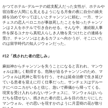
かつてホテル･デルーナの総支配人だった女性が、ホテルや
宿泊客が人間にも見えるようになる月食の夜に自分の娘夫
婦を泊めてやってほしいとチャンソンに頼む。一方、サン
チェスの恋人ベロニカが事故死したことを知ったチャンソ
ンは２人をホテルで引き合わせる。そんな中、連続殺人事
件を探るユナから真犯人らしき人物を見つけたとの連絡を
受け、チャンソンはとあるカフェへ向かうが、そこにいた
のは留学時代の知人ジウォンだった。
#12
「残された者の悲しみ」
麻姑神からチャンソンを失うことになると言われ、マンウ
ォルは激しく動揺する。危険が迫るチャンソンのため、マ
ンウォルは死神と取引を行う。それは延命治療で生き延び
ている患者を迎えに行く仕事だった。サンチェスはデルー
ナにベロニカがいると信じ、急いで葬儀から帰ってくる。
現実を受け入れられないサンチェスに、マンウォルはいら
だちを隠せない。残された者の悲しみを目の当たりにした
マンウォル。その思いを現すかのように月霊樹の花が散り