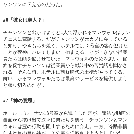
ャンソンに伝えるのだった。
#6
「彼女は美人？」
チャンソンと出かけようと1人で浮かれるマンウォルはサン
チェスに電話する。だがチャンソンが元カノに会っている
と知り、やきもちを焼く。ホテルでは13号室の客が逃げた
ことが死神にバレてしまい、捕まえることができない従業
員たちは頭を悩ませていた。マンウォルのためを思い、節
約を促すチャンソンは従業員から戦時中の苦労話を聞かさ
れる。そんな時、ホテルに朝鮮時代の王様がやってくる。
舞い上がるマンウォルたちは最高のサービスを提供しよう
と張り切るのだが…
#7
「神の意思」
ホテル･デルーナの13号室から逃亡した霊が、違法な動画の
画面から抜け出て次々に男たちを襲う。チャンソンとマン
ウォルは霊の行動を阻止するために奔走。一方、冷酷非情
な４番目の麻姑神が、その霊を消滅させようとしていた。