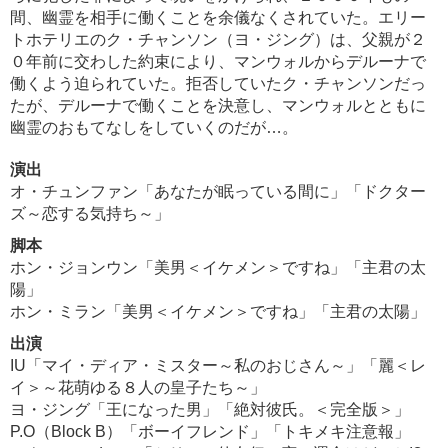
間、幽霊を相手に働くことを余儀なくされていた。エリー
トホテリエのク・チャンソン（ヨ・ジング）は、父親が２
０年前に交わした約束により、マンウォルからデルーナで
働くよう迫られていた。拒否していたク・チャンソンだっ
たが、デルーナで働くことを決意し、マンウォルとともに
幽霊のおもてなしをしていくのだが…。
演出
オ・チュンファン「あなたが眠っている間に」「ドクター
ズ～恋する気持ち～」
脚本
ホン・ジョンウン「美男＜イケメン＞ですね」「主君の太
陽」
ホン・ミラン「美男＜イケメン＞ですね」「主君の太陽」
出演
IU「マイ・ディア・ミスター～私のおじさん～」「麗＜レ
イ＞～花萌ゆる８人の皇子たち～」
ヨ・ジング「王になった男」「絶対彼氏。＜完全版＞」
P.O（Block B）「ボーイフレンド」「トキメキ注意報」