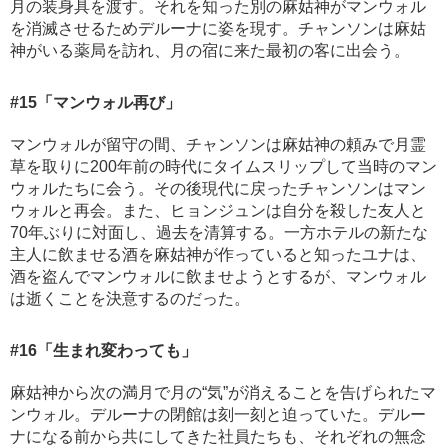
月の装身具を渡す。それを知った別の麻姑神がマンウォル
を消滅させるためデルーナに姿を現す。チャンソンは麻姑
神がいる薬局を訪れ、月の宿に来た最初の客に出会う。
#15
「マンウォル再び」
マンウォルが留守の間、チャンソンは麻姑神の頼みで月霊
草を取りに200年前の時代にタイムスリップして当時のマン
ウォルたちに会う。その後現代に戻ったチャンソンはマン
ウォルと再会。また、ヒョンジュンは自分を殺した友人と
70年ぶりに対面し、過去を清算する。一方ホテルの新たな
主人に飲ませる酒を麻姑神が作っていると知ったユナは、
酒を盗んでマンウォルに飲ませようとするが、マンウォル
は逝くことを決意するのだった。
#16
「生まれ変わっても」
麻姑神から次の満月で月の“気”が消えることを告げられたマ
ンウォル。デルーナの閉館は刻一刻と迫っていた。デルー
ナになる前から共にしてきた社員たちも、それぞれの無念