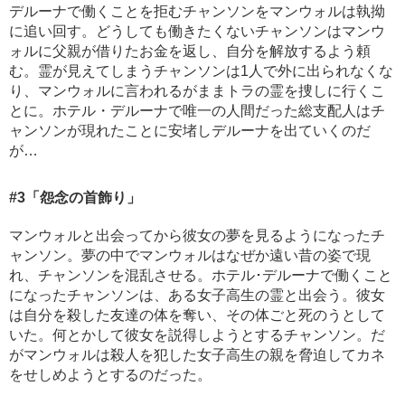
デルーナで働くことを拒むチャンソンをマンウォルは執拗
に追い回す。どうしても働きたくないチャンソンはマンウ
ォルに父親が借りたお金を返し、自分を解放するよう頼
む。霊が見えてしまうチャンソンは1人で外に出られなくな
り、マンウォルに言われるがままトラの霊を捜しに行くこ
とに。ホテル・デルーナで唯一の人間だった総支配人はチ
ャンソンが現れたことに安堵しデルーナを出ていくのだ
が…
#3
「怨念の首飾り」
マンウォルと出会ってから彼女の夢を見るようになったチ
ャンソン。夢の中でマンウォルはなぜか遠い昔の姿で現
れ、チャンソンを混乱させる。ホテル･デルーナで働くこと
になったチャンソンは、ある女子高生の霊と出会う。彼女
は自分を殺した友達の体を奪い、その体ごと死のうとして
いた。何とかして彼女を説得しようとするチャンソン。だ
がマンウォルは殺人を犯した女子高生の親を脅迫してカネ
をせしめようとするのだった。