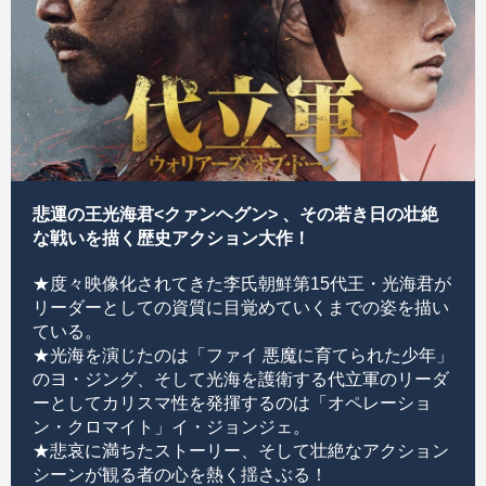
悲運の王光海君<クァンヘグン> 、その若き日の壮絶
な戦いを描く歴史アクション大作！
★度々映像化されてきた李氏朝鮮第15代王・光海君が
リーダーとしての資質に目覚めていくまでの姿を描い
ている。
★光海を演じたのは「ファイ 悪魔に育てられた少年」
のヨ・ジング、そして光海を護衛する代立軍のリーダ
ーとしてカリスマ性を発揮するのは「オペレーショ
ン・クロマイト」イ・ジョンジェ。
★悲哀に満ちたストーリー、そして壮絶なアクション
シーンが観る者の心を熱く揺さぶる！