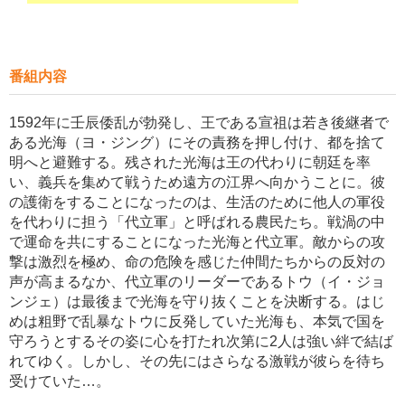
番組内容
1592年に壬辰倭乱が勃発し、王である宣祖は若き後継者で
ある光海（ヨ・ジング）にその責務を押し付け、都を捨て
明へと避難する。残された光海は王の代わりに朝廷を率
い、義兵を集めて戦うため遠方の江界へ向かうことに。彼
の護衛をすることになったのは、生活のために他人の軍役
を代わりに担う「代立軍」と呼ばれる農民たち。戦渦の中
で運命を共にすることになった光海と代立軍。敵からの攻
撃は激烈を極め、命の危険を感じた仲間たちからの反対の
声が高まるなか、代立軍のリーダーであるトウ（イ・ジョ
ンジェ）は最後まで光海を守り抜くことを決断する。はじ
めは粗野で乱暴なトウに反発していた光海も、本気で国を
守ろうとするその姿に心を打たれ次第に2人は強い絆で結ば
れてゆく。しかし、その先にはさらなる激戦が彼らを待ち
受けていた…。