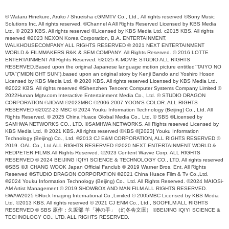
© Wataru Hinekure, Aruko / Shueisha cGMMTV Co., Ltd., All rights reserved ©Sony Music
Solutions Inc. All rights reserved. ©Channel A All Rights Reserved Licensed by KBS Media
Ltd. © 2023 KBS. All rights reserved ©Licensed by KBS Media Ltd. c2015 KBS. All rights
reserved ©2023 NEXON Korea Corporation, B.A. ENTERTAINMENT,
WALKHOUSECOMPANY ALL RIGHTS RESERVED © 2021 NEXT ENTERTAINMENT
WORLD & FILMMAKERS R&K & SEM COMPANY. All Rights Reserved. © 2016 LOTTE
ENTERTAINMENT All Rights Reserved. ©2025 K-MOVIE STUDIO ALL RIGHTS
RESERVED.Based upon the original Japanese language motion picture entitled"TAIYO NO
UTA"("MIDNIGHT SUN"),based upon an original story by Kenji Bando and Yoshiro Hoson
Licensed by KBS Media Ltd. © 2020 KBS. All rights reserved Licensed by KBS Media Ltd.
©2022 KBS. All rights reserved ©Shenzhen Tencent Computer Systems Company Limited ©
2022Hunan Mgtv.com Interactive Entertainment Media Co., Ltd. © STUDIO DRAGON
CORPORATION ©JIDAM ©2023MBC ©2006-2007 YOON'S COLOR. ALL RIGHTS
RESERVED ©2022-23 MBC © 2024 Youku Information Technology (Beijing) Co., Ltd. All
Rights Reserved. © 2025 China Huace Global Media Co., Ltd. © SBS ©Licensed by
SAMHWA NETWORKS CO., LTD. ©SAMHWA NETWORKS. All Rights reserved Licensed by
KBS Media Ltd. © 2021 KBS. All rights reserved ©KBS ©[2023] Youku Information
Technology (Beijing) Co., Ltd. ©2013 CJ E&M CORPORATION, ALL RIGHTS RESERVED ©
2019. OAL Co., Ltd ALL RIGHTS RESERVED ©2020 NEXT ENTERTAINMENT WORLD &
REDPETER FILMS.All Rights Reserved. ©2023 Content Wavve Corp. ALL RIGHTS
RESERVED © 2024 BEIJING IQIYI SCIENCE & TECHNOLOGY CO., LTD. All rights reserved
©SBS ©JI CHANG WOOK Japan Official Fanclub © 2019 Warner Bros. Ent. All Rights
Reserved ©STUDIO DRAGON CORPORATION ©2021 China Huace Film & Tv Co.,Ltd.
©2024 Youku Information Technology (Beijing) Co., Ltd. All Rights Reserved. ©2024 MAIOSi-
AM Artist Management © 2019 SHOWBOX AND MAN FILM ALL RIGHTS RESERVED.
©WAW2025 ©Rock Imaging International Co.,Limited © 2005MBC Licensed by KBS Media
Ltd. ©2013 KBS. All rights reserved © 2021 CJ ENM Co., Ltd., SOOFILM ALL RIGHTS
RESERVED © SBS 原作：久坂部 羊「神の手」（幻冬舎文庫） ©BEIJING IQIYI SCIENCE &
TECHNOLOGY CO., LTD. ALL RIGHTS RESERVED.