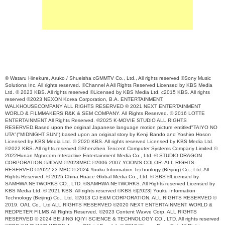
© Wataru Hinekure, Aruko / Shueisha cGMMTV Co., Ltd., All rights reserved ©Sony Music
Solutions Inc. All rights reserved. ©Channel A All Rights Reserved Licensed by KBS Media
Ltd. © 2023 KBS. All rights reserved ©Licensed by KBS Media Ltd. c2015 KBS. All rights
reserved ©2023 NEXON Korea Corporation, B.A. ENTERTAINMENT,
WALKHOUSECOMPANY ALL RIGHTS RESERVED © 2021 NEXT ENTERTAINMENT
WORLD & FILMMAKERS R&K & SEM COMPANY. All Rights Reserved. © 2016 LOTTE
ENTERTAINMENT All Rights Reserved. ©2025 K-MOVIE STUDIO ALL RIGHTS
RESERVED.Based upon the original Japanese language motion picture entitled"TAIYO NO
UTA"("MIDNIGHT SUN"),based upon an original story by Kenji Bando and Yoshiro Hoson
Licensed by KBS Media Ltd. © 2020 KBS. All rights reserved Licensed by KBS Media Ltd.
©2022 KBS. All rights reserved ©Shenzhen Tencent Computer Systems Company Limited ©
2022Hunan Mgtv.com Interactive Entertainment Media Co., Ltd. © STUDIO DRAGON
CORPORATION ©JIDAM ©2023MBC ©2006-2007 YOON'S COLOR. ALL RIGHTS
RESERVED ©2022-23 MBC © 2024 Youku Information Technology (Beijing) Co., Ltd. All
Rights Reserved. © 2025 China Huace Global Media Co., Ltd. © SBS ©Licensed by
SAMHWA NETWORKS CO., LTD. ©SAMHWA NETWORKS. All Rights reserved Licensed by
KBS Media Ltd. © 2021 KBS. All rights reserved ©KBS ©[2023] Youku Information
Technology (Beijing) Co., Ltd. ©2013 CJ E&M CORPORATION, ALL RIGHTS RESERVED ©
2019. OAL Co., Ltd ALL RIGHTS RESERVED ©2020 NEXT ENTERTAINMENT WORLD &
REDPETER FILMS.All Rights Reserved. ©2023 Content Wavve Corp. ALL RIGHTS
RESERVED © 2024 BEIJING IQIYI SCIENCE & TECHNOLOGY CO., LTD. All rights reserved