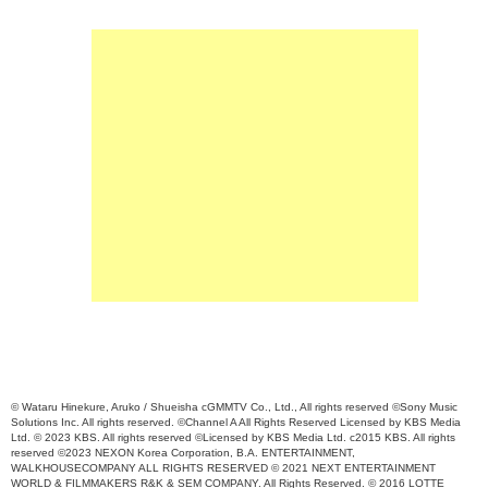
© Wataru Hinekure, Aruko / Shueisha cGMMTV Co., Ltd., All rights reserved ©Sony Music
Solutions Inc. All rights reserved. ©Channel A All Rights Reserved Licensed by KBS Media
Ltd. © 2023 KBS. All rights reserved ©Licensed by KBS Media Ltd. c2015 KBS. All rights
reserved ©2023 NEXON Korea Corporation, B.A. ENTERTAINMENT,
WALKHOUSECOMPANY ALL RIGHTS RESERVED © 2021 NEXT ENTERTAINMENT
WORLD & FILMMAKERS R&K & SEM COMPANY. All Rights Reserved. © 2016 LOTTE