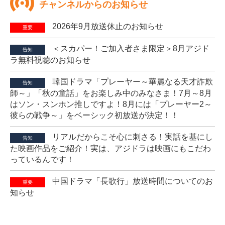
チャンネルからのお知らせ
2026年9月放送休止のお知らせ
重要
＜スカパー！ご加入者さま限定＞8月アジド
告知
ラ無料視聴のお知らせ
韓国ドラマ「プレーヤー～華麗なる天才詐欺
告知
師～」「秋の童話」をお楽しみ中のみなさま！7月～8月
はソン・スンホン推しですよ！8月には「プレーヤー2～
彼らの戦争～」をベーシック初放送が決定！！
リアルだからこそ心に刺さる！実話を基にし
告知
た映画作品をご紹介！実は、アジドラは映画にもこだわ
っているんです！
中国ドラマ「長歌行」放送時間についてのお
重要
知らせ