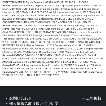
ENTERTAINMENT All Rights Reserved. ©2025 K-MOVIE STUDIO ALL RIGHTS
RESERVED.Based upon the original Japanese language motion picture entitled"TAIYO NO
UTA"("MIDNIGHT SUN"),based upon an original story by Kenji Bando and Yoshiro Hoson
Licensed by KBS Media Ltd. © 2020 KBS. All rights reserved Licensed by KBS Media Ltd.
©2022 KBS. All rights reserved ©Shenzhen Tencent Computer Systems Company Limited ©
2022Hunan Mgtv.com Interactive Entertainment Media Co., Ltd. © STUDIO DRAGON
CORPORATION ©JIDAM ©2023MBC ©2006-2007 YOON'S COLOR. ALL RIGHTS
RESERVED ©2022-23 MBC © 2024 Youku Information Technology (Beijing) Co., Ltd. All
Rights Reserved. © 2025 China Huace Global Media Co., Ltd. © SBS ©Licensed by
SAMHWA NETWORKS CO., LTD. ©SAMHWA NETWORKS. All Rights reserved Licensed by
KBS Media Ltd. © 2021 KBS. All rights reserved ©KBS ©[2023] Youku Information
Technology (Beijing) Co., Ltd. ©2013 CJ E&M CORPORATION, ALL RIGHTS RESERVED ©
2019. OAL Co., Ltd ALL RIGHTS RESERVED ©2020 NEXT ENTERTAINMENT WORLD &
REDPETER FILMS.All Rights Reserved. ©2023 Content Wavve Corp. ALL RIGHTS
RESERVED © 2024 BEIJING IQIYI SCIENCE & TECHNOLOGY CO., LTD. All rights reserved
©SBS ©JI CHANG WOOK Japan Official Fanclub © 2019 Warner Bros. Ent. All Rights
Reserved ©STUDIO DRAGON CORPORATION ©2021 China Huace Film & Tv Co.,Ltd.
©2024 Youku Information Technology (Beijing) Co., Ltd. All Rights Reserved. ©2024 MAIOSi-
AM Artist Management © 2019 SHOWBOX AND MAN FILM ALL RIGHTS RESERVED.
©WAW2025 ©Rock Imaging International Co.,Limited © 2005MBC Licensed by KBS Media
Ltd. ©2013 KBS. All rights reserved © 2021 CJ ENM Co., Ltd., SOOFILM ALL RIGHTS
RESERVED © SBS 原作：久坂部 羊「神の手」（幻冬舎文庫） ©BEIJING IQIYI SCIENCE &
TECHNOLOGY CO., LTD. ALL RIGHTS RESERVED.
お問い合わせ
広告掲載
個人情報の取り扱いについて