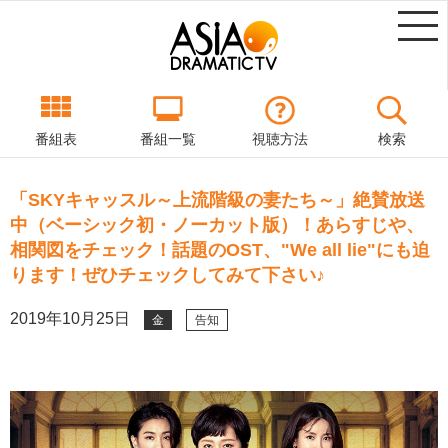
番組表
番組一覧
視聴方法
検索
「SKYキャッスル～上流階級の妻たち～」絶賛放送
中（ベーシック初・ノーカット版）！あらすじや、
相関図をチェック！話題のOST、"We all lie"にも迫
ります！ぜひチェックしてみて下さい♪
2019年10月25日
金
告知