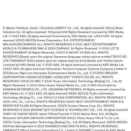
© Wataru Hinekure, Aruko / Shueisha cGMMTV Co., Ltd., All rights reserved ©Sony Music
Solutions Inc. All rights reserved. ©Channel A All Rights Reserved Licensed by KBS Media
Ltd. © 2023 KBS. All rights reserved ©Licensed by KBS Media Ltd. c2015 KBS. All rights
reserved ©2023 NEXON Korea Corporation, B.A. ENTERTAINMENT,
WALKHOUSECOMPANY ALL RIGHTS RESERVED © 2021 NEXT ENTERTAINMENT
WORLD & FILMMAKERS R&K & SEM COMPANY. All Rights Reserved. © 2016 LOTTE
ENTERTAINMENT All Rights Reserved. ©2025 K-MOVIE STUDIO ALL RIGHTS
RESERVED.Based upon the original Japanese language motion picture entitled"TAIYO NO
UTA"("MIDNIGHT SUN"),based upon an original story by Kenji Bando and Yoshiro Hoson
Licensed by KBS Media Ltd. © 2020 KBS. All rights reserved Licensed by KBS Media Ltd.
©2022 KBS. All rights reserved ©Shenzhen Tencent Computer Systems Company Limited ©
2022Hunan Mgtv.com Interactive Entertainment Media Co., Ltd. © STUDIO DRAGON
CORPORATION ©JIDAM ©2023MBC ©2006-2007 YOON'S COLOR. ALL RIGHTS
RESERVED ©2022-23 MBC © 2024 Youku Information Technology (Beijing) Co., Ltd. All
Rights Reserved. © 2025 China Huace Global Media Co., Ltd. © SBS ©Licensed by
SAMHWA NETWORKS CO., LTD. ©SAMHWA NETWORKS. All Rights reserved Licensed by
KBS Media Ltd. © 2021 KBS. All rights reserved ©KBS ©[2023] Youku Information
Technology (Beijing) Co., Ltd. ©2013 CJ E&M CORPORATION, ALL RIGHTS RESERVED ©
2019. OAL Co., Ltd ALL RIGHTS RESERVED ©2020 NEXT ENTERTAINMENT WORLD &
REDPETER FILMS.All Rights Reserved. ©2023 Content Wavve Corp. ALL RIGHTS
RESERVED © 2024 BEIJING IQIYI SCIENCE & TECHNOLOGY CO., LTD. All rights reserved
©SBS ©JI CHANG WOOK Japan Official Fanclub © 2019 Warner Bros. Ent. All Rights
Reserved ©STUDIO DRAGON CORPORATION ©2021 China Huace Film & Tv Co.,Ltd.
©2024 Youku Information Technology (Beijing) Co., Ltd. All Rights Reserved. ©2024 MAIOSi-
AM Artist Management © 2019 SHOWBOX AND MAN FILM ALL RIGHTS RESERVED.
©WAW2025 ©Rock Imaging International Co.,Limited © 2005MBC Licensed by KBS Media