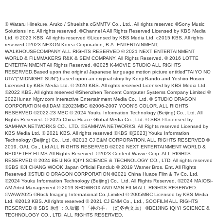
© Wataru Hinekure, Aruko / Shueisha cGMMTV Co., Ltd., All rights reserved ©Sony Music
Solutions Inc. All rights reserved. ©Channel A All Rights Reserved Licensed by KBS Media
Ltd. © 2023 KBS. All rights reserved ©Licensed by KBS Media Ltd. c2015 KBS. All rights
reserved ©2023 NEXON Korea Corporation, B.A. ENTERTAINMENT,
WALKHOUSECOMPANY ALL RIGHTS RESERVED © 2021 NEXT ENTERTAINMENT
WORLD & FILMMAKERS R&K & SEM COMPANY. All Rights Reserved. © 2016 LOTTE
ENTERTAINMENT All Rights Reserved. ©2025 K-MOVIE STUDIO ALL RIGHTS
RESERVED.Based upon the original Japanese language motion picture entitled"TAIYO NO
UTA"("MIDNIGHT SUN"),based upon an original story by Kenji Bando and Yoshiro Hoson
Licensed by KBS Media Ltd. © 2020 KBS. All rights reserved Licensed by KBS Media Ltd.
©2022 KBS. All rights reserved ©Shenzhen Tencent Computer Systems Company Limited ©
2022Hunan Mgtv.com Interactive Entertainment Media Co., Ltd. © STUDIO DRAGON
CORPORATION ©JIDAM ©2023MBC ©2006-2007 YOON'S COLOR. ALL RIGHTS
RESERVED ©2022-23 MBC © 2024 Youku Information Technology (Beijing) Co., Ltd. All
Rights Reserved. © 2025 China Huace Global Media Co., Ltd. © SBS ©Licensed by
SAMHWA NETWORKS CO., LTD. ©SAMHWA NETWORKS. All Rights reserved Licensed by
KBS Media Ltd. © 2021 KBS. All rights reserved ©KBS ©[2023] Youku Information
Technology (Beijing) Co., Ltd. ©2013 CJ E&M CORPORATION, ALL RIGHTS RESERVED ©
2019. OAL Co., Ltd ALL RIGHTS RESERVED ©2020 NEXT ENTERTAINMENT WORLD &
REDPETER FILMS.All Rights Reserved. ©2023 Content Wavve Corp. ALL RIGHTS
RESERVED © 2024 BEIJING IQIYI SCIENCE & TECHNOLOGY CO., LTD. All rights reserved
©SBS ©JI CHANG WOOK Japan Official Fanclub © 2019 Warner Bros. Ent. All Rights
Reserved ©STUDIO DRAGON CORPORATION ©2021 China Huace Film & Tv Co.,Ltd.
©2024 Youku Information Technology (Beijing) Co., Ltd. All Rights Reserved. ©2024 MAIOSi-
AM Artist Management © 2019 SHOWBOX AND MAN FILM ALL RIGHTS RESERVED.
©WAW2025 ©Rock Imaging International Co.,Limited © 2005MBC Licensed by KBS Media
Ltd. ©2013 KBS. All rights reserved © 2021 CJ ENM Co., Ltd., SOOFILM ALL RIGHTS
RESERVED © SBS 原作：久坂部 羊「神の手」（幻冬舎文庫） ©BEIJING IQIYI SCIENCE &
TECHNOLOGY CO., LTD. ALL RIGHTS RESERVED.