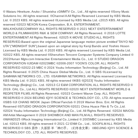
© Wataru Hinekure, Aruko / Shueisha cGMMTV Co., Ltd., All rights reserved ©Sony Music
Solutions Inc. All rights reserved. ©Channel A All Rights Reserved Licensed by KBS Media
Ltd. © 2023 KBS. All rights reserved ©Licensed by KBS Media Ltd. c2015 KBS. All rights
reserved ©2023 NEXON Korea Corporation, B.A. ENTERTAINMENT,
WALKHOUSECOMPANY ALL RIGHTS RESERVED © 2021 NEXT ENTERTAINMENT
WORLD & FILMMAKERS R&K & SEM COMPANY. All Rights Reserved. © 2016 LOTTE
ENTERTAINMENT All Rights Reserved. ©2025 K-MOVIE STUDIO ALL RIGHTS
RESERVED.Based upon the original Japanese language motion picture entitled"TAIYO NO
UTA"("MIDNIGHT SUN"),based upon an original story by Kenji Bando and Yoshiro Hoson
Licensed by KBS Media Ltd. © 2020 KBS. All rights reserved Licensed by KBS Media Ltd.
©2022 KBS. All rights reserved ©Shenzhen Tencent Computer Systems Company Limited ©
2022Hunan Mgtv.com Interactive Entertainment Media Co., Ltd. © STUDIO DRAGON
CORPORATION ©JIDAM ©2023MBC ©2006-2007 YOON'S COLOR. ALL RIGHTS
RESERVED ©2022-23 MBC © 2024 Youku Information Technology (Beijing) Co., Ltd. All
Rights Reserved. © 2025 China Huace Global Media Co., Ltd. © SBS ©Licensed by
SAMHWA NETWORKS CO., LTD. ©SAMHWA NETWORKS. All Rights reserved Licensed by
KBS Media Ltd. © 2021 KBS. All rights reserved ©KBS ©[2023] Youku Information
Technology (Beijing) Co., Ltd. ©2013 CJ E&M CORPORATION, ALL RIGHTS RESERVED ©
2019. OAL Co., Ltd ALL RIGHTS RESERVED ©2020 NEXT ENTERTAINMENT WORLD &
REDPETER FILMS.All Rights Reserved. ©2023 Content Wavve Corp. ALL RIGHTS
RESERVED © 2024 BEIJING IQIYI SCIENCE & TECHNOLOGY CO., LTD. All rights reserved
©SBS ©JI CHANG WOOK Japan Official Fanclub © 2019 Warner Bros. Ent. All Rights
Reserved ©STUDIO DRAGON CORPORATION ©2021 China Huace Film & Tv Co.,Ltd.
©2024 Youku Information Technology (Beijing) Co., Ltd. All Rights Reserved. ©2024 MAIOSi-
AM Artist Management © 2019 SHOWBOX AND MAN FILM ALL RIGHTS RESERVED.
©WAW2025 ©Rock Imaging International Co.,Limited © 2005MBC Licensed by KBS Media
Ltd. ©2013 KBS. All rights reserved © 2021 CJ ENM Co., Ltd., SOOFILM ALL RIGHTS
RESERVED © SBS 原作：久坂部 羊「神の手」（幻冬舎文庫） ©BEIJING IQIYI SCIENCE &
TECHNOLOGY CO., LTD. ALL RIGHTS RESERVED.