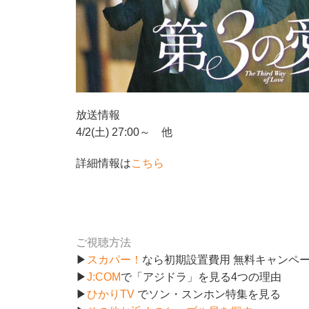
放送情報
4/2(土) 27:00～ 他
詳細情報は
こちら
ご視聴方法
▶
スカパー！
なら初期設置費用 無料キャンペ
▶
J:COM
で「アジドラ」を見る4つの理由
▶
ひかりTV
でソン・スンホン特集を見る