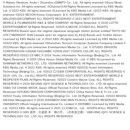
© Wataru Hinekure, Aruko / Shueisha cGMMTV Co., Ltd., All rights reserved ©Sony Music
Solutions Inc. All rights reserved. ©Channel A All Rights Reserved Licensed by KBS Media
Ltd. © 2023 KBS. All rights reserved ©Licensed by KBS Media Ltd. c2015 KBS. All rights
reserved ©2023 NEXON Korea Corporation, B.A. ENTERTAINMENT,
WALKHOUSECOMPANY ALL RIGHTS RESERVED © 2021 NEXT ENTERTAINMENT
WORLD & FILMMAKERS R&K & SEM COMPANY. All Rights Reserved. © 2016 LOTTE
ENTERTAINMENT All Rights Reserved. ©2025 K-MOVIE STUDIO ALL RIGHTS
RESERVED.Based upon the original Japanese language motion picture entitled"TAIYO NO
UTA"("MIDNIGHT SUN"),based upon an original story by Kenji Bando and Yoshiro Hoson
Licensed by KBS Media Ltd. © 2020 KBS. All rights reserved Licensed by KBS Media Ltd.
©2022 KBS. All rights reserved ©Shenzhen Tencent Computer Systems Company Limited ©
2022Hunan Mgtv.com Interactive Entertainment Media Co., Ltd. © STUDIO DRAGON
CORPORATION ©JIDAM ©2023MBC ©2006-2007 YOON'S COLOR. ALL RIGHTS
RESERVED ©2022-23 MBC © 2024 Youku Information Technology (Beijing) Co., Ltd. All
Rights Reserved. © 2025 China Huace Global Media Co., Ltd. © SBS ©Licensed by
SAMHWA NETWORKS CO., LTD. ©SAMHWA NETWORKS. All Rights reserved Licensed by
KBS Media Ltd. © 2021 KBS. All rights reserved ©KBS ©[2023] Youku Information
Technology (Beijing) Co., Ltd. ©2013 CJ E&M CORPORATION, ALL RIGHTS RESERVED ©
2019. OAL Co., Ltd ALL RIGHTS RESERVED ©2020 NEXT ENTERTAINMENT WORLD &
REDPETER FILMS.All Rights Reserved. ©2023 Content Wavve Corp. ALL RIGHTS
RESERVED © 2024 BEIJING IQIYI SCIENCE & TECHNOLOGY CO., LTD. All rights reserved
©SBS ©JI CHANG WOOK Japan Official Fanclub © 2019 Warner Bros. Ent. All Rights
Reserved ©STUDIO DRAGON CORPORATION ©2021 China Huace Film & Tv Co.,Ltd.
©2024 Youku Information Technology (Beijing) Co., Ltd. All Rights Reserved. ©2024 MAIOSi-
AM Artist Management © 2019 SHOWBOX AND MAN FILM ALL RIGHTS RESERVED.
©WAW2025 ©Rock Imaging International Co.,Limited © 2005MBC Licensed by KBS Media
Ltd. ©2013 KBS. All rights reserved © 2021 CJ ENM Co., Ltd., SOOFILM ALL RIGHTS
RESERVED © SBS 原作：久坂部 羊「神の手」（幻冬舎文庫） ©BEIJING IQIYI SCIENCE &
TECHNOLOGY CO., LTD. ALL RIGHTS RESERVED.