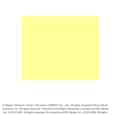
© Wataru Hinekure, Aruko / Shueisha cGMMTV Co., Ltd., All rights reserved ©Sony Music
Solutions Inc. All rights reserved. ©Channel A All Rights Reserved Licensed by KBS Media
Ltd. © 2023 KBS. All rights reserved ©Licensed by KBS Media Ltd. c2015 KBS. All rights