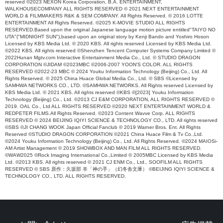
reserved ©2023 NEXON Korea Corporation, B.A. ENTERTAINMENT,
WALKHOUSECOMPANY ALL RIGHTS RESERVED © 2021 NEXT ENTERTAINMENT
WORLD & FILMMAKERS R&K & SEM COMPANY. All Rights Reserved. © 2016 LOTTE
ENTERTAINMENT All Rights Reserved. ©2025 K-MOVIE STUDIO ALL RIGHTS
RESERVED.Based upon the original Japanese language motion picture entitled"TAIYO NO
UTA"("MIDNIGHT SUN"),based upon an original story by Kenji Bando and Yoshiro Hoson
Licensed by KBS Media Ltd. © 2020 KBS. All rights reserved Licensed by KBS Media Ltd.
©2022 KBS. All rights reserved ©Shenzhen Tencent Computer Systems Company Limited ©
2022Hunan Mgtv.com Interactive Entertainment Media Co., Ltd. © STUDIO DRAGON
CORPORATION ©JIDAM ©2023MBC ©2006-2007 YOON'S COLOR. ALL RIGHTS
RESERVED ©2022-23 MBC © 2024 Youku Information Technology (Beijing) Co., Ltd. All
Rights Reserved. © 2025 China Huace Global Media Co., Ltd. © SBS ©Licensed by
SAMHWA NETWORKS CO., LTD. ©SAMHWA NETWORKS. All Rights reserved Licensed by
KBS Media Ltd. © 2021 KBS. All rights reserved ©KBS ©[2023] Youku Information
Technology (Beijing) Co., Ltd. ©2013 CJ E&M CORPORATION, ALL RIGHTS RESERVED ©
2019. OAL Co., Ltd ALL RIGHTS RESERVED ©2020 NEXT ENTERTAINMENT WORLD &
REDPETER FILMS.All Rights Reserved. ©2023 Content Wavve Corp. ALL RIGHTS
RESERVED © 2024 BEIJING IQIYI SCIENCE & TECHNOLOGY CO., LTD. All rights reserved
©SBS ©JI CHANG WOOK Japan Official Fanclub © 2019 Warner Bros. Ent. All Rights
Reserved ©STUDIO DRAGON CORPORATION ©2021 China Huace Film & Tv Co.,Ltd.
©2024 Youku Information Technology (Beijing) Co., Ltd. All Rights Reserved. ©2024 MAIOSi-
AM Artist Management © 2019 SHOWBOX AND MAN FILM ALL RIGHTS RESERVED.
©WAW2025 ©Rock Imaging International Co.,Limited © 2005MBC Licensed by KBS Media
Ltd. ©2013 KBS. All rights reserved © 2021 CJ ENM Co., Ltd., SOOFILM ALL RIGHTS
RESERVED © SBS 原作：久坂部 羊「神の手」（幻冬舎文庫） ©BEIJING IQIYI SCIENCE &
TECHNOLOGY CO., LTD. ALL RIGHTS RESERVED.