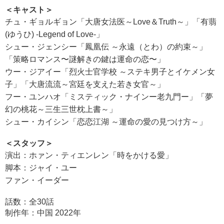
＜キャスト＞
チュ・ギョルギョン「大唐女法医～Love＆Truth～」「有翡
(ゆうひ) -Legend of Love-」
シュー・ジェンシー「鳳凰伝 ～永遠（とわ）の約束～」
「策略ロマンス〜謎解きの鍵は運命の恋〜」
ウー・ジアイー「烈火士官学校 ～ステキ男子とイケメン女
子」「大唐流流～宮廷を支えた若き女官～」
フー・ユンハオ「ミスティック・ナインー老九門ー」「夢
幻の桃花～三生三世枕上書～」
シュー・カイシン「恋恋江湖 ～運命の愛の見つけ方～」
＜スタッフ＞
演出：ホァン・ティエンレン「時をかける愛」
脚本：ジャイ・ユー
ファン・イーダー
話数：全30話
制作年：中国 2022年