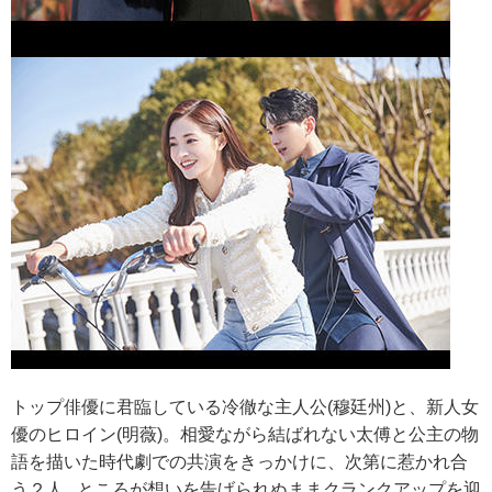
トップ俳優に君臨している冷徹な主人公(穆廷州)と、新人女
優のヒロイン(明薇)。相愛ながら結ばれない太傅と公主の物
語を描いた時代劇での共演をきっかけに、次第に惹かれ合
う２人...ところが想いを告げられぬままクランクアップを迎