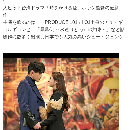
大ヒット台湾ドラマ「時をかける愛」ホァン監督の最新
作！
主演を飾るのは、「PRODUCE 101」I.O.I出身のチュ・ギ
ョルギョンと、「鳳凰伝 ～永遠（とわ）の約束～」など話
題作に数多く出演し日本でも人気の高いシュー・ジェンシ
ー！