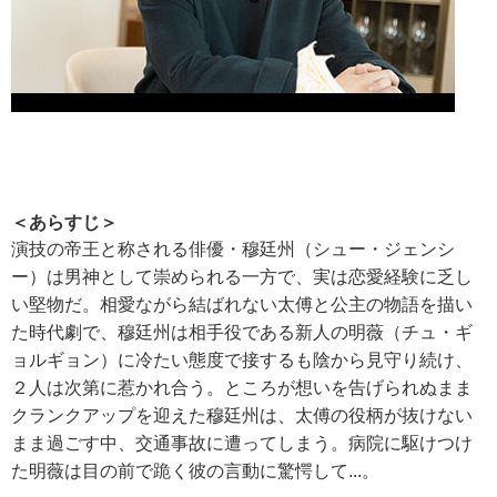
＜あらすじ＞
演技の帝王と称される俳優・穆廷州（シュー・ジェンシ
ー）は男神として崇められる一方で、実は恋愛経験に乏し
い堅物だ。相愛ながら結ばれない太傅と公主の物語を描い
た時代劇で、穆廷州は相手役である新人の明薇（チュ・ギ
ョルギョン）に冷たい態度で接するも陰から見守り続け、
２人は次第に惹かれ合う。ところが想いを告げられぬまま
クランクアップを迎えた穆廷州は、太傅の役柄が抜けない
まま過ごす中、交通事故に遭ってしまう。病院に駆けつけ
た明薇は目の前で跪く彼の言動に驚愕して...。