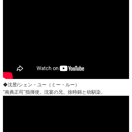
◆沈昱/シェン・ユー（ミー・ルー）
"南典正司"指揮使。沈宴の兄。徐時錦と幼馴染。