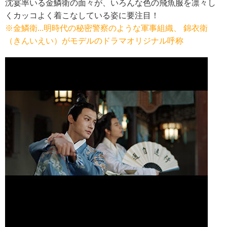
沈宴率いる金鱗衛の面々が、いろんな色の飛魚服を凛々し
くカッコよく着こなしている姿に要注目！
※金鱗衛...明時代の秘密警察のような軍事組織、 錦衣衛
（きんいえい）がモデルのドラマオリジナル呼称