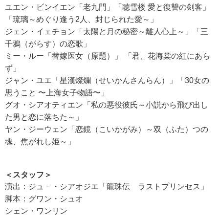
ユエン・ビンイエン「老九門」「聴雪楼 愛と復讐の剣客」
「琉璃～めぐり逢う2人、封じられた愛～」
ジェン・イェチョン「太陽と月の秘密～離人心上～」「三
千鴉（がらす）の恋歌」
ミー・ルー「替嫁医女（原題）」 「君、花海棠の紅にあら
ず」
ジャン・ユエ「星漢燦爛（せいかんさんらん）」「30女の
思うこと 〜上海女子物語〜」
グオ・シアオティエン「私の悪役彼氏～小説から飛び出し
た男と恋に落ちた～」
ヤン・ジーウェン「恋鏡（こいかがみ）～双（ふた）つの
魂、焦がれし姫～」
＜スタッフ＞
演出：ジュ－・シアオジエ「龍珠伝 ラストプリンセス」
脚本：グワン・シュオ
シェン・ワンリン