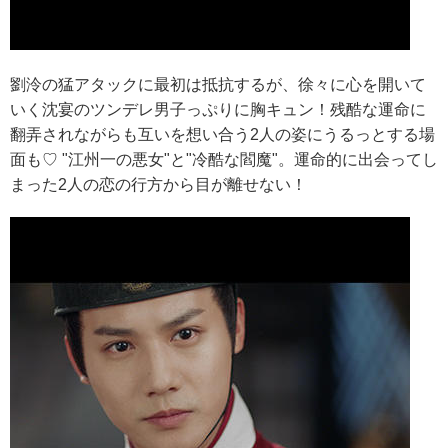
劉泠の猛アタックに最初は抵抗するが、徐々に心を開いて
いく沈宴のツンデレ男子っぷりに胸キュン！残酷な運命に
翻弄されながらも互いを想い合う2人の姿にうるっとする場
面も♡ "江州一の悪女"と"冷酷な閻魔"。運命的に出会ってし
まった2人の恋の行方から目が離せない！