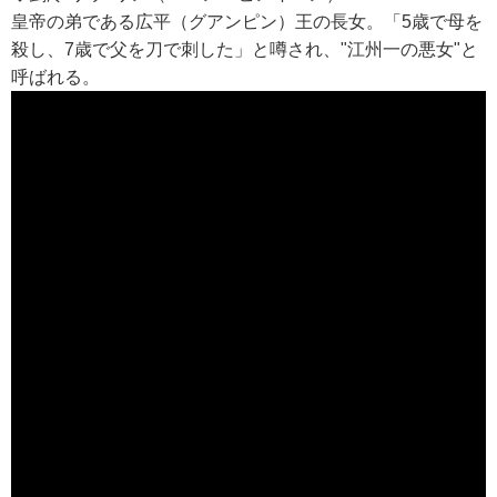
皇帝の弟である広平（グアンピン）王の長女。「5歳で母を
殺し、7歳で父を刀で刺した」と噂され、"江州一の悪女"と
呼ばれる。