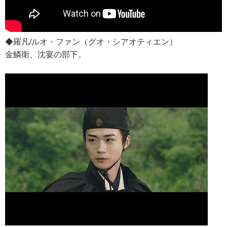
◆羅凡/ルオ・ファン（グオ・シアオティエン）
金鱗衛、沈宴の部下。