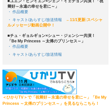
■ユエン・ビンイエン×ジェン・イェチョン共演！「祝
卿好～永遠の幸せを君に～」
作品概要
キャスト/あらすじ/放送情報
←11/1更新:スペシャ
ルメッセージ動画公開中！
■チュ・ギョルギョン×シュー・ジェンシー共演！
「Be My Princess ～太傅のプリンセス～」
作品概要
キャスト/あらすじ/放送情報
＜ひかりTV＞で「祝卿好～永遠の幸せを君に～」「Be My
Princess ～太傅のプリンセス～」を見るならこちら！