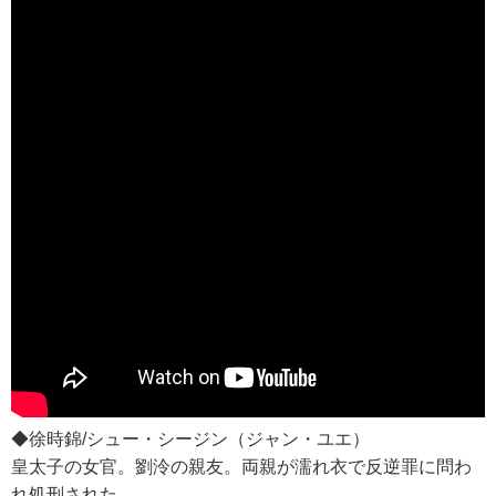
◆徐時錦/シュー・シージン（ジャン・ユエ）
皇太子の女官。劉泠の親友。両親が濡れ衣で反逆罪に問わ
れ処刑された。