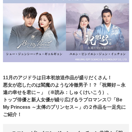
11月のアジドラは日本初放送作品が盛りだくさん！
悪女が恋したのは閻魔のような冷徹男子！？「祝卿好～永
遠の幸せを君に～」（※読み：しゅくけいこう）、
トップ俳優と新人女優が繰り広げるラブロマンス♡「Be
My Princess ～太傅のプリンセス～」の２作品を一足先に
ご紹介！