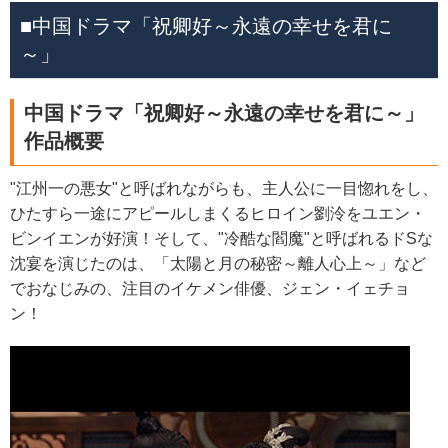
■中国ドラマ「祝卿好～永遠の幸せを君に
～」
中国ドラマ「祝卿好～永遠の幸せを君に～」
作品概要
"江州一の悪女"と呼ばれながらも、主人公に一目惚れをし、
ひたすら一途にアピールしまくるヒロイン劉泠をユエン・
ビンイエンが好演！そして、"冷酷な閻魔"と呼ばれるドSな
沈宴を演じたのは、「太陽と月の秘密～離人心上～」など
でおなじみの、注目のイケメン俳優、ジェン・イェチョ
ン！