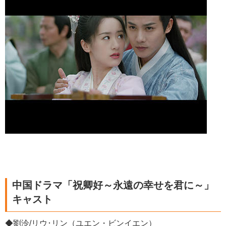
中国ドラマ「祝卿好～永遠の幸せを君に～」
キャスト
◆劉泠/リウ･リン（ユエン・ビンイエン）