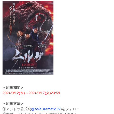
＜応募期間＞
2024/9/12(木)～2024/9/17(火)23:59
＜応募方法＞
①アジドラ公式X(
@AsiaDramaticTV
)をフォロー