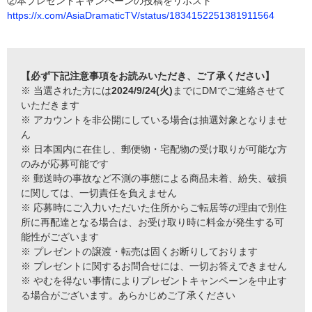
②本プレゼントキャンペーンの投稿をリポスト
https://x.com/AsiaDramaticTV/status/1834152251381911564
【必ず下記注意事項をお読みいただき、ご了承ください】
※ 当選された方には
2024/9/24(火)
までにDMでご連絡させて
いただきます
※ アカウントを非公開にしている場合は抽選対象となりませ
ん
※ 日本国内に在住し、郵便物・宅配物の受け取りが可能な方
のみが応募可能です
※ 郵送時の事故など不測の事態による商品未着、紛失、破損
に関しては、一切責任を負えません
※ 応募時にご入力いただいた住所からご転居等の理由で別住
所に再配達となる場合は、お受け取り時に料金が発生する可
能性がございます
※ プレゼントの譲渡・転売は固くお断りしております
※ プレゼントに関するお問合せには、一切お答えできません
※ やむを得ない事情によりプレゼントキャンペーンを中止す
る場合がございます。あらかじめご了承ください