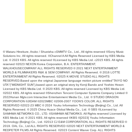
© Wataru Hinekure, Aruko / Shueisha cGMMTV Co., Ltd., All rights reserved ©Sony Music
Solutions Inc. All rights reserved. ©Channel A All Rights Reserved Licensed by KBS Media
Ltd. © 2023 KBS. All rights reserved ©Licensed by KBS Media Ltd. c2015 KBS. All rights
reserved ©2023 NEXON Korea Corporation, B.A. ENTERTAINMENT,
WALKHOUSECOMPANY ALL RIGHTS RESERVED © 2021 NEXT ENTERTAINMENT
WORLD & FILMMAKERS R&K & SEM COMPANY. All Rights Reserved. © 2016 LOTTE
ENTERTAINMENT All Rights Reserved. ©2025 K-MOVIE STUDIO ALL RIGHTS
RESERVED.Based upon the original Japanese language motion picture entitled"TAIYO NO
UTA"("MIDNIGHT SUN"),based upon an original story by Kenji Bando and Yoshiro Hoson
Licensed by KBS Media Ltd. © 2020 KBS. All rights reserved Licensed by KBS Media Ltd.
©2022 KBS. All rights reserved ©Shenzhen Tencent Computer Systems Company Limited ©
2022Hunan Mgtv.com Interactive Entertainment Media Co., Ltd. © STUDIO DRAGON
CORPORATION ©JIDAM ©2023MBC ©2006-2007 YOON'S COLOR. ALL RIGHTS
RESERVED ©2022-23 MBC © 2024 Youku Information Technology (Beijing) Co., Ltd. All
Rights Reserved. © 2025 China Huace Global Media Co., Ltd. © SBS ©Licensed by
SAMHWA NETWORKS CO., LTD. ©SAMHWA NETWORKS. All Rights reserved Licensed by
KBS Media Ltd. © 2021 KBS. All rights reserved ©KBS ©[2023] Youku Information
Technology (Beijing) Co., Ltd. ©2013 CJ E&M CORPORATION, ALL RIGHTS RESERVED ©
2019. OAL Co., Ltd ALL RIGHTS RESERVED ©2020 NEXT ENTERTAINMENT WORLD &
REDPETER FILMS.All Rights Reserved. ©2023 Content Wavve Corp. ALL RIGHTS