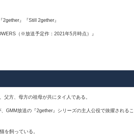
ther』『Still 2gether』
LOWERS（※放送予定作：2021年5月時点）』
、父方、母方の祖母が共にタイ人である。
、GMM放送の『2gether』シリーズの主人公役で抜擢されるこ
猫を飼っている​。