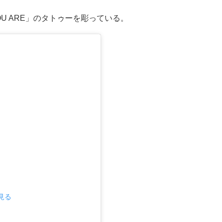
OU ARE」のタトゥーを彫っている​。
で見る