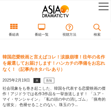
番組表
番組一覧
視聴方法
検索
韓国恋愛映画と言えばコレ！涙腺崩壊！往年の名作
を厳選してお届けします！ハンカチの準備をお忘れ
なく！（記事内ネタバレあり）
2025年2月19日
水
告知
社会現象をも巻き起こした、韓国を代表する恋愛映画の傑
作！アジドラでは名作3作品を一挙放送します！ 「ユア・
マイ・サンシャイン」「私の頭の中の消しゴム」「猟奇的
な彼女」 色褪せることのない、珠玉のラ...