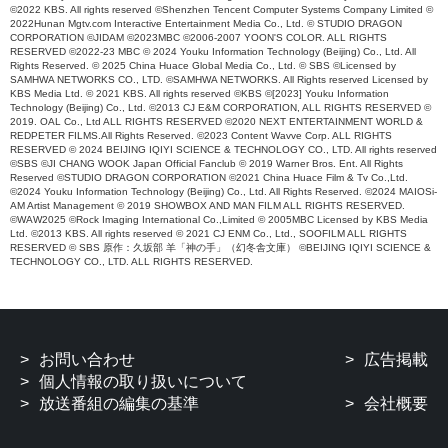
©2022 KBS. All rights reserved ©Shenzhen Tencent Computer Systems Company Limited ©
2022Hunan Mgtv.com Interactive Entertainment Media Co., Ltd. © STUDIO DRAGON
CORPORATION ©JIDAM ©2023MBC ©2006-2007 YOON'S COLOR. ALL RIGHTS
RESERVED ©2022-23 MBC © 2024 Youku Information Technology (Beijing) Co., Ltd. All
Rights Reserved. © 2025 China Huace Global Media Co., Ltd. © SBS ©Licensed by
SAMHWA NETWORKS CO., LTD. ©SAMHWA NETWORKS. All Rights reserved Licensed by
KBS Media Ltd. © 2021 KBS. All rights reserved ©KBS ©[2023] Youku Information
Technology (Beijing) Co., Ltd. ©2013 CJ E&M CORPORATION, ALL RIGHTS RESERVED ©
2019. OAL Co., Ltd ALL RIGHTS RESERVED ©2020 NEXT ENTERTAINMENT WORLD &
REDPETER FILMS.All Rights Reserved. ©2023 Content Wavve Corp. ALL RIGHTS
RESERVED © 2024 BEIJING IQIYI SCIENCE & TECHNOLOGY CO., LTD. All rights reserved
©SBS ©JI CHANG WOOK Japan Official Fanclub © 2019 Warner Bros. Ent. All Rights
Reserved ©STUDIO DRAGON CORPORATION ©2021 China Huace Film & Tv Co.,Ltd.
©2024 Youku Information Technology (Beijing) Co., Ltd. All Rights Reserved. ©2024 MAIOSi-
AM Artist Management © 2019 SHOWBOX AND MAN FILM ALL RIGHTS RESERVED.
©WAW2025 ©Rock Imaging International Co.,Limited © 2005MBC Licensed by KBS Media
Ltd. ©2013 KBS. All rights reserved © 2021 CJ ENM Co., Ltd., SOOFILM ALL RIGHTS
RESERVED © SBS 原作：久坂部 羊「神の手」（幻冬舎文庫） ©BEIJING IQIYI SCIENCE &
TECHNOLOGY CO., LTD. ALL RIGHTS RESERVED.
お問い合わせ
広告掲載
個人情報の取り扱いについて
放送番組の編集の基準
会社概要