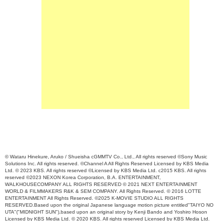
© Wataru Hinekure, Aruko / Shueisha cGMMTV Co., Ltd., All rights reserved ©Sony Music
Solutions Inc. All rights reserved. ©Channel A All Rights Reserved Licensed by KBS Media
Ltd. © 2023 KBS. All rights reserved ©Licensed by KBS Media Ltd. c2015 KBS. All rights
reserved ©2023 NEXON Korea Corporation, B.A. ENTERTAINMENT,
WALKHOUSECOMPANY ALL RIGHTS RESERVED © 2021 NEXT ENTERTAINMENT
WORLD & FILMMAKERS R&K & SEM COMPANY. All Rights Reserved. © 2016 LOTTE
ENTERTAINMENT All Rights Reserved. ©2025 K-MOVIE STUDIO ALL RIGHTS
RESERVED.Based upon the original Japanese language motion picture entitled"TAIYO NO
UTA"("MIDNIGHT SUN"),based upon an original story by Kenji Bando and Yoshiro Hoson
Licensed by KBS Media Ltd. © 2020 KBS. All rights reserved Licensed by KBS Media Ltd.