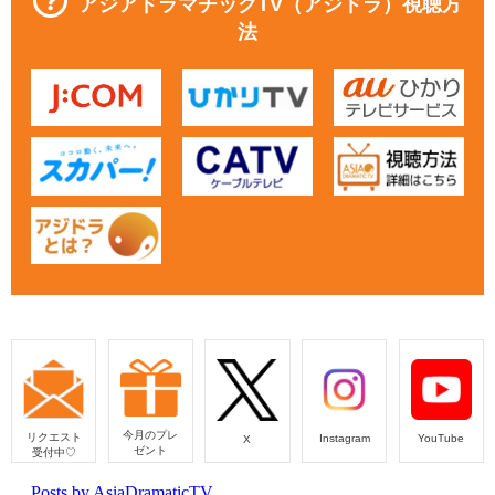
アジアドラマチックTV（アジドラ）視聴方
法
今月のプレ
リクエスト
Instagram
YouTube
X
ゼント
受付中♡