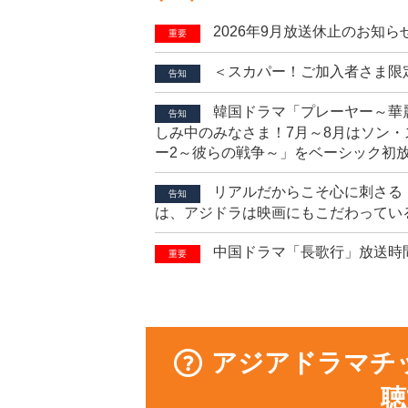
2026年9月放送休止のお知ら
重要
＜スカパー！ご加入者さま限
告知
韓国ドラマ「プレーヤー～華
告知
しみ中のみなさま！7月～8月はソン・
ー2～彼らの戦争～」をベーシック初
リアルだからこそ心に刺さる
告知
は、アジドラは映画にもこだわってい
中国ドラマ「長歌行」放送時
重要
アジアドラマチ
聴