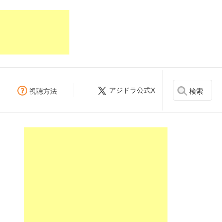
アジドラ公式X
検索
視聴方法
。